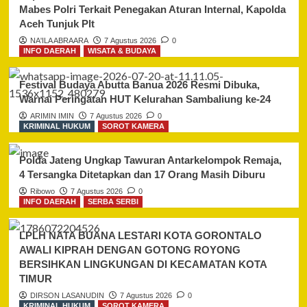
Mabes Polri Terkait Penegakan Aturan Internal, Kapolda
Aceh Tunjuk Plt
NA'ILA ABRAARA
7 Agustus 2026
0
INFO DAERAH
WISATA & BUDAYA
Festival Budaya Abutta Banua 2026 Resmi Dibuka,
Warnai Peringatan HUT Kelurahan Sambaliung ke-24
ARIMIN IMIN
7 Agustus 2026
0
KRIMINAL HUKUM
SOROT KAMERA
Polda Jateng Ungkap Tawuran Antarkelompok Remaja,
4 Tersangka Ditetapkan dan 17 Orang Masih Diburu
Ribowo
7 Agustus 2026
0
INFO DAERAH
SERBA SERBI
LPLH NATA BUANA LESTARI KOTA GORONTALO
AWALI KIPRAH DENGAN GOTONG ROYONG
BERSIHKAN LINGKUNGAN DI KECAMATAN KOTA
TIMUR
DIRSON LASANUDIN
7 Agustus 2026
0
KRIMINAL HUKUM
SOROT KAMERA