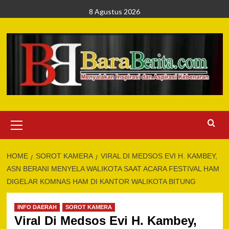
Skip
8 Agustus 2026
to
content
Primary
Menu
HOME
SOROT KAMERA
VIRAL DI MEDSOS EVI H. KAMBEY,
ASN BERANI MENYELA WALIKOTA SAAT ACARA FESTIVAL HAM
DIGELAR KOMNAS HAM DI KANTOR WALIKOTA BITUNG
INFO DAERAH
SOROT KAMERA
Viral Di Medsos Evi H. Kambey,