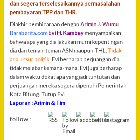
dan segera terselesaikannya permasalahan
pembayaran TPP dan THR.
Diakhir pembicaraan dengan
Arimin J. Wumu
Baraberita.com
Evi H. Kambey
menyampaikan
bahwa apa yang dia lakukan murni kepentingan
dia dan teman-teman ASN maupun THL,
Tidak
ada unsur politik,
Evi berharap perjuangan dia
tidak melebar kemana-mana, Evi juga berharap
dalam waktu dekat apa yang jadi tuntutan dan
perjuangan mereka segera dipenuhi Pemerintah
Kota Bitung. Tutup Evi
Laporan : Arimin & Tim
follow :
P
Pre
Dua
Na