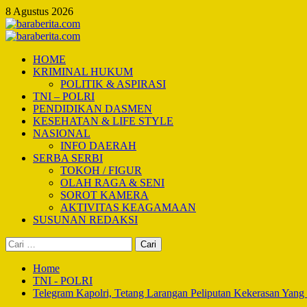
Skip
8 Agustus 2026
to
content
Primary
Menu
HOME
KRIMINAL HUKUM
POLITIK & ASPIRASI
TNI – POLRI
PENDIDIKAN DASMEN
KESEHATAN & LIFE STYLE
NASIONAL
INFO DAERAH
SERBA SERBI
TOKOH / FIGUR
OLAH RAGA & SENI
SOROT KAMERA
AKTIVITAS KEAGAMAAN
SUSUNAN REDAKSI
Cari
untuk:
Home
TNI - POLRI
Telegram Kapolri, Tetang Larangan Peliputan Kekerasan Yang