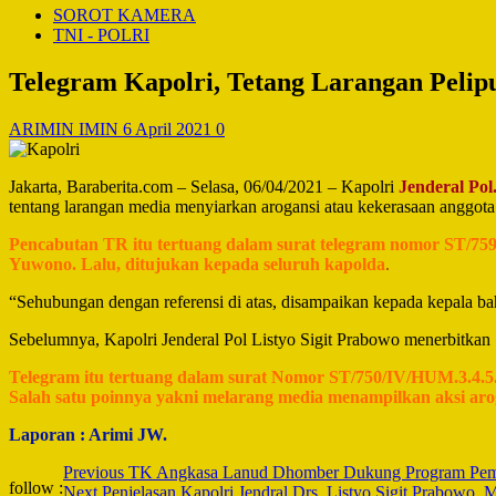
SOROT KAMERA
TNI - POLRI
Telegram Kapolri, Tetang Larangan Pelip
ARIMIN IMIN
6 April 2021
0
Jakarta, Baraberita.com – Selasa, 06/04/2021 – Kapolri
Jenderal Pol
tentang larangan media menyiarkan arogansi atau kekerasaan anggota k
Pencabutan TR itu tertuang dalam surat telegram nomor ST/759/
Yuwono. Lalu, ditujukan kepada seluruh kapolda
.
“Sehubungan dengan referensi di atas, disampaikan kepada kepala bah
Sebelumnya, Kapolri Jenderal Pol Listyo Sigit Prabowo menerbitkan S
Telegram itu tertuang dalam surat Nomor ST/750/IV/HUM.3.4.5./
Salah satu poinnya yakni melarang media menampilkan aksi arog
Laporan : Arimi JW.
Post
Previous
TK Angkasa Lanud Dhomber Dukung Program Peme
follow :
Next
Penjelasan Kapolri Jendral Drs. Listyo Sigit Prabowo,