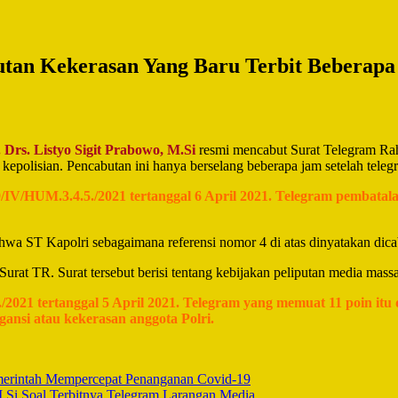
utan Kekerasan Yang Baru Terbit Beberapa
. Drs. Listyo Sigit Prabowo, M.Si
resmi mencabut Surat Telegram Raha
epolisian. Pencabutan ini hanya berselang beberapa jam setelah telegra
IV/HUM.3.4.5./2021 tertanggal 6 April 2021. Telegram pembatala
wa ST Kapolri sebagaimana referensi nomor 4 di atas dinyatakan dicabu
urat TR. Surat tersebut berisi tentang kebijakan peliputan media massa
2021 tertanggal 5 April 2021. Telegram yang memuat 11 poin itu
ansi atau kekerasan anggota Polri.
rintah Mempercepat Penanganan Covid-19
 M.Si Soal Terbitnya Telegram Larangan Media