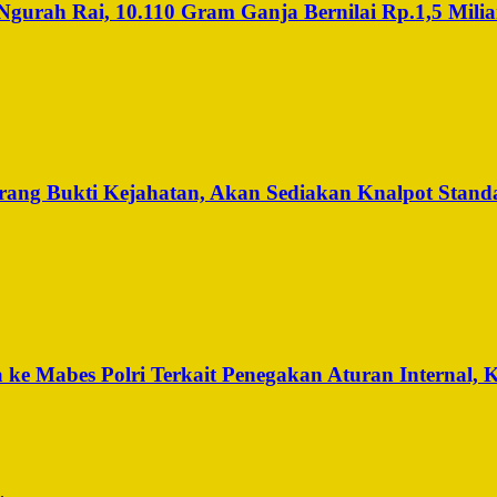
urah Rai, 10.110 Gram Ganja Bernilai Rp.1,5 Miliar
ng Bukti Kejahatan, Akan Sediakan Knalpot Standa
ke Mabes Polri Terkait Penegakan Aturan Internal, 
.