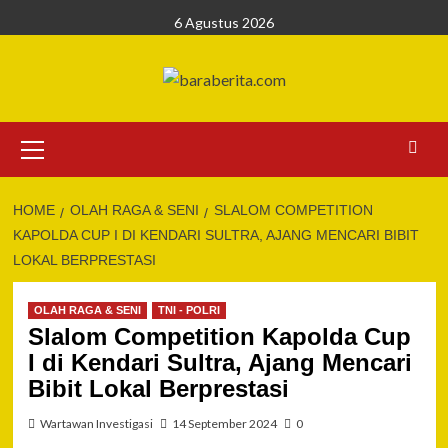
Skip
6 Agustus 2026
to
content
Primary
Menu
HOME
OLAH RAGA & SENI
SLALOM COMPETITION
KAPOLDA CUP I DI KENDARI SULTRA, AJANG MENCARI BIBIT
LOKAL BERPRESTASI
OLAH RAGA & SENI
TNI - POLRI
Slalom Competition Kapolda Cup
I di Kendari Sultra, Ajang Mencari
Bibit Lokal Berprestasi
Wartawan Investigasi
14 September 2024
0