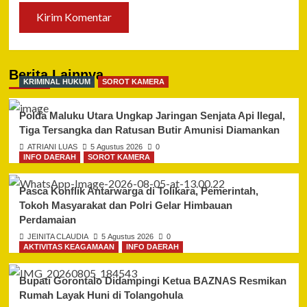
Berita Lainnya
KRIMINAL HUKUM
SOROT KAMERA
Polda Maluku Utara Ungkap Jaringan Senjata Api Ilegal,
Tiga Tersangka dan Ratusan Butir Amunisi Diamankan
ATRIANI LUAS
5 Agustus 2026
0
INFO DAERAH
SOROT KAMERA
Pasca Konflik Antarwarga di Tolikara, Pemerintah,
Tokoh Masyarakat dan Polri Gelar Himbauan
Perdamaian
JEINITA CLAUDIA
5 Agustus 2026
0
AKTIVITAS KEAGAMAAN
INFO DAERAH
Bupati Gorontalo Didampingi Ketua BAZNAS Resmikan
Rumah Layak Huni di Tolangohula