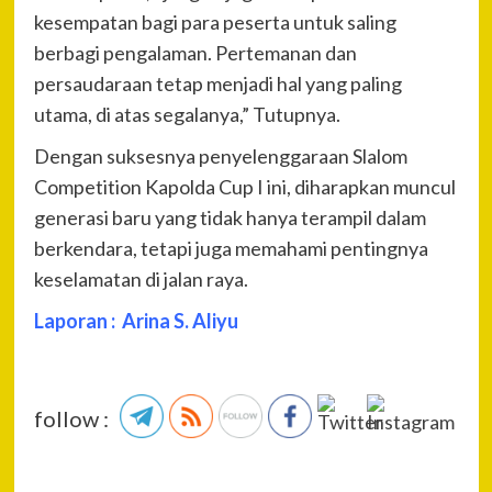
kesempatan bagi para peserta untuk saling
berbagi pengalaman. Pertemanan dan
persaudaraan tetap menjadi hal yang paling
utama, di atas segalanya,” Tutupnya.
Dengan suksesnya penyelenggaraan Slalom
Competition Kapolda Cup I ini, diharapkan muncul
generasi baru yang tidak hanya terampil dalam
berkendara, tetapi juga memahami pentingnya
keselamatan di jalan raya.
Laporan : Arina S. Aliyu
follow :
P
Pre
Kep
Na