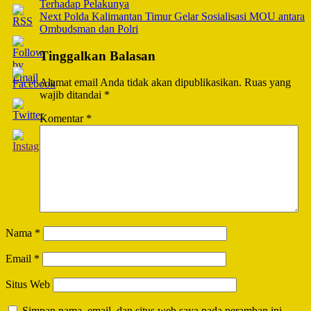
Terhadap Pelakunya
Next
Polda Kalimantan Timur Gelar Sosialisasi MOU antara
Ombudsman dan Polri
Tinggalkan Balasan
Alamat email Anda tidak akan dipublikasikan.
Ruas yang
wajib ditandai
*
Komentar
*
Nama
*
Email
*
Situs Web
Simpan nama, email, dan situs web saya pada peramban ini