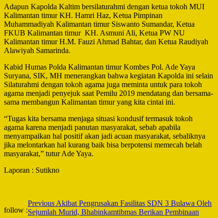
Adapun Kapolda Kaltim bersilaturahmi dengan ketua tokoh MUI
Kalimantan timur KH. Hamri Haz, Ketua Pimpinan
Muhammadiyah Kalimantan timur Siswanto Sumandar, Ketua
FKUB Kalimantan timur KH. Asmuni Ali, Ketua PW NU
Kalimantan timur H.M. Fauzi Ahmad Bahtar, dan Ketua Raudiyah
Alawiyah Samarinda.
Kabid Humas Polda Kalimantan timur Kombes Pol. Ade Yaya
Suryana, SIK, MH menerangkan bahwa kegiatan Kapolda ini selain
Silaturahmi dengan tokoh agama juga meminta untuk para tokoh
agama menjadi penyejuk saat Pemilu 2019 mendatang dan bersama-
sama membangun Kalimantan timur yang kita cintai ini.
“Tugas kita bersama menjaga situasi kondusif termasuk tokoh
agama karena menjadi panutan masyarakat, sebab apabila
menyampaikan hal positif akan jadi acuan masyarakat, sebaliknya
jika melontarkan hal kurang baik bisa berpotensi memecah belah
masyarakat,” tutur Ade Yaya.
Laporan : Sutikno
Post
Previous
Akibat Pengrusakan Fasilitas SDN 3 Bulawa Oleh
follow :
Sejumlah Murid, Bhabinkamtibmas Berikan Pembinaan
Navigation