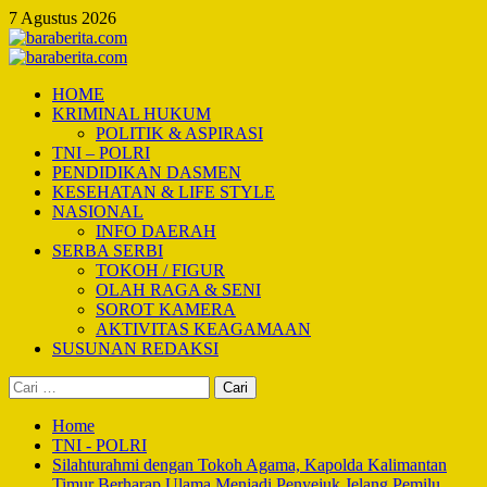
Skip
7 Agustus 2026
to
content
Primary
Menu
HOME
KRIMINAL HUKUM
POLITIK & ASPIRASI
TNI – POLRI
PENDIDIKAN DASMEN
KESEHATAN & LIFE STYLE
NASIONAL
INFO DAERAH
SERBA SERBI
TOKOH / FIGUR
OLAH RAGA & SENI
SOROT KAMERA
AKTIVITAS KEAGAMAAN
SUSUNAN REDAKSI
Cari
untuk:
Home
TNI - POLRI
Silahturahmi dengan Tokoh Agama, Kapolda Kalimantan
Timur Berharap Ulama Menjadi Penyejuk Jelang Pemilu