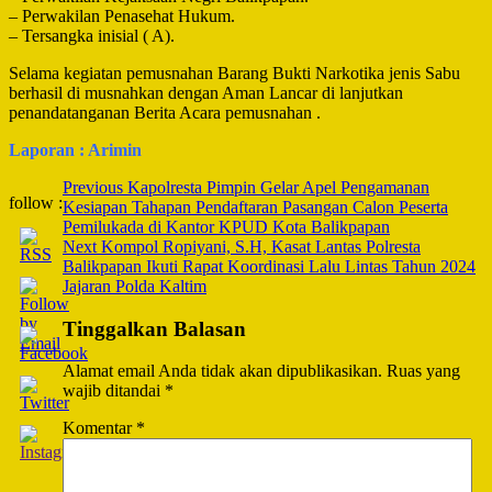
– Perwakilan Penasehat Hukum.
– Tersangka inisial ( A).
Selama kegiatan pemusnahan Barang Bukti Narkotika jenis Sabu
berhasil di musnahkan dengan Aman Lancar di lanjutkan
penandatanganan Berita Acara pemusnahan .
Laporan : Arimin
Post
Previous
Kapolresta Pimpin Gelar Apel Pengamanan
follow :
Kesiapan Tahapan Pendaftaran Pasangan Calon Peserta
Navigation
Pemilukada di Kantor KPUD Kota Balikpapan
Next
Kompol Ropiyani, S.H, Kasat Lantas Polresta
Balikpapan Ikuti Rapat Koordinasi Lalu Lintas Tahun 2024
Jajaran Polda Kaltim
Tinggalkan Balasan
Alamat email Anda tidak akan dipublikasikan.
Ruas yang
wajib ditandai
*
Komentar
*