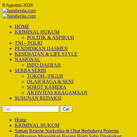
Skip
8 Agustus 2026
to
content
Primary
Menu
HOME
KRIMINAL HUKUM
POLITIK & ASPIRASI
TNI – POLRI
PENDIDIKAN DASMEN
KESEHATAN & LIFE STYLE
NASIONAL
INFO DAERAH
SERBA SERBI
TOKOH / FIGUR
OLAH RAGA & SENI
SOROT KAMERA
AKTIVITAS KEAGAMAAN
SUSUNAN REDAKSI
Cari
untuk:
Home
KRIMINAL HUKUM
Satuan Reserse Narkotika & Obat Berbahaya Polresta
Balikpapan Musnahkan Barang Bukti Sabu Disaksikan