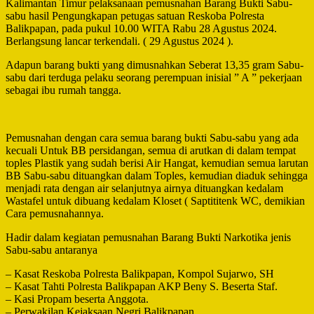
Kalimantan Timur pelaksanaan pemusnahan Barang Bukti Sabu-
sabu hasil Pengungkapan petugas satuan Reskoba Polresta
Balikpapan, pada pukul 10.00 WITA Rabu 28 Agustus 2024.
Berlangsung lancar terkendali. ( 29 Agustus 2024 ).
Adapun barang bukti yang dimusnahkan Seberat 13,35 gram Sabu-
sabu dari terduga pelaku seorang perempuan inisial ” A ” pekerjaan
sebagai ibu rumah tangga.
Pemusnahan dengan cara semua barang bukti Sabu-sabu yang ada
kecuali Untuk BB persidangan, semua di arutkan di dalam tempat
toples Plastik yang sudah berisi Air Hangat, kemudian semua larutan
BB Sabu-sabu dituangkan dalam Toples, kemudian diaduk sehingga
menjadi rata dengan air selanjutnya airnya dituangkan kedalam
Wastafel untuk dibuang kedalam Kloset ( Saptititenk WC, demikian
Cara pemusnahannya.
Hadir dalam kegiatan pemusnahan Barang Bukti Narkotika jenis
Sabu-sabu antaranya
– Kasat Reskoba Polresta Balikpapan, Kompol Sujarwo, SH
– Kasat Tahti Polresta Balikpapan AKP Beny S. Beserta Staf.
– Kasi Propam beserta Anggota.
– Perwakilan Kejaksaan Negri Balikpapan.