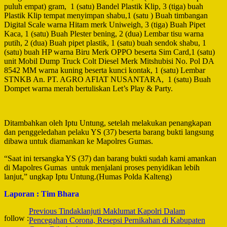
puluh empat) gram, 1 (satu) Bandel Plastik Klip, 3 (tiga) buah
Plastik Klip tempat menyimpan shabu,1 (satu ) Buah timbangan
Digital Scale warna Hitam merk Uniweigh, 3 (tiga) Buah Pipet
Kaca, 1 (satu) Buah Plester bening, 2 (dua) Lembar tisu warna
putih, 2 (dua) Buah pipet plastik, 1 (satu) buah sendok shabu, 1
(satu) buah HP warna Biru Merk OPPO beserta Sim Card,1 (satu)
unit Mobil Dump Truck Colt Diesel Merk Mitshubisi No. Pol DA
8542 MM warna kuning beserta kunci kontak, 1 (satu) Lembar
STNKB An. PT. AGRO AFIAT NUSANTARA, 1 (satu) Buah
Dompet warna merah bertuliskan Let’s Play & Party.
Ditambahkan oleh Iptu Untung, setelah melakukan penangkapan
dan penggeledahan pelaku YS (37) beserta barang bukti langsung
dibawa untuk diamankan ke Mapolres Gumas.
“Saat ini tersangka YS (37) dan barang bukti sudah kami amankan
di Mapolres Gumas untuk menjalani proses penyidikan lebih
lanjut,” ungkap Iptu Untung.(Humas Polda Kalteng)
Laporan : Tim Bhara
Post
Previous
Tindaklanjuti Maklumat Kapolri Dalam
follow :
Pencegahan Corona, Resepsi Pernikahan di Kabupaten
Navigation