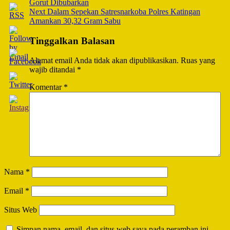
Gorut Dibubarkan
Next
Dalam Sepekan Satresnarkoba Polres Katingan
Amankan 30,32 Gram Sabu
Tinggalkan Balasan
Alamat email Anda tidak akan dipublikasikan.
Ruas yang
wajib ditandai
*
Komentar
*
Nama
*
Email
*
Situs Web
Simpan nama, email, dan situs web saya pada peramban ini