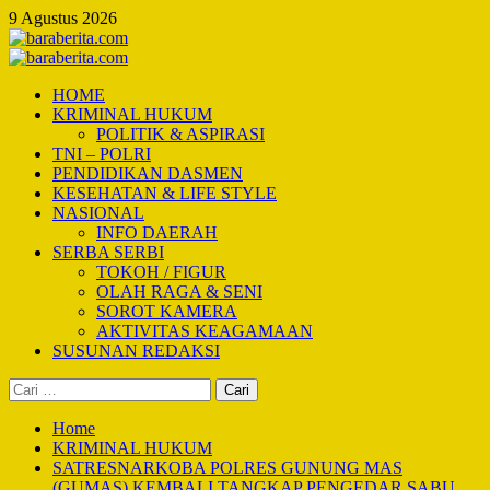
Skip
9 Agustus 2026
to
content
Primary
Menu
HOME
KRIMINAL HUKUM
POLITIK & ASPIRASI
TNI – POLRI
PENDIDIKAN DASMEN
KESEHATAN & LIFE STYLE
NASIONAL
INFO DAERAH
SERBA SERBI
TOKOH / FIGUR
OLAH RAGA & SENI
SOROT KAMERA
AKTIVITAS KEAGAMAAN
SUSUNAN REDAKSI
Cari
untuk:
Home
KRIMINAL HUKUM
SATRESNARKOBA POLRES GUNUNG MAS
(GUMAS) KEMBALI TANGKAP PENGEDAR SABU