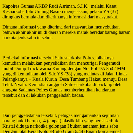
Kapolres Gumas AKBP Rudi Asriman, S.I.K., melalui Kasat
Resnarkoba Iptu Untung Basuki menjelaskan, pelaku YS (37)
diringkus bermula dari diterimanya informasi dari masyarakat.
Dimana informasi yang diterima dari masyarakat menyebutkan
bahwa akhir-akhir ini di daerah mereka marak beredar barang haram
narkota jenis sabu tersebut.
Berbekal informasi tersebut Satresnarkoba Polres, pihaknya
kemudian melakukan penyelidikan dan mencurigai Pengemudi
mobil Dump Truck warna Kuning dengan No. Pol DA 8542 MM
yang di kemudikan oleh Sdr. YS (38) yang melintas di Jalan Lintas
Palangkaraya – Kuala Kurun Desa Tumbang Hakau menuju Desa
Teluk Nyatu. Kemudian anggota Satresnarkoba di back up oleh
anggota Satlantas Polres Gumas memberhentikan kendaraan
tersebut dan di lakukan penggeladah badan.
Dari penggeledahan tersebut, petugas mengamankan sejumlah
barang bukti berupa, 4 (empat) plastik klip yang berisi serbuk
Kristal diduga narkotika golongan I bukan tanaman jenis sabu
Dengan total Berat Kotor/Bruto Gram 6,44 (Enam koma empat