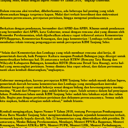
Tanjung Selor, sesuai dengan Inpres Nomor 09 Tahun 2018,” ungkap Gubernur.
Dalam rencana aksi tersebut, dibeberkannya, ada beberapa hal penting yang telah
direncanakan hingga targetnya kapan. Mulai dari terkait koordinasi dan sinkronisasi
dokumen perencanaan, percepatan perizinan, hingga mengenai pendanaannya.
Berkaitan dengan pendanaan, bersumber dari APBD dan APBN. Khusus untuk pendanaan
yang bersumber dari APBN, kata Gubernur, sesuai dengan rencana aksi yang disusun oleh
Kemenko Perekonomian, telah dijadwalkan adanya rapat trilateral antara Kementerian
PPN/Bappenas, Kementerian Keuangan, dan juga kementerian / Lembaga terkait untuk
membahas teknis tentang penganggaran untuk percepatan KBM Tanjung Selor.
“Selain dari Kementerian dan Lembaga yang telah membuat rencana aksi kerja, di
pemerintah daerah, baik Pemprov Kaltara maupun Pemkab Bulungan juga ditarget untuk
menyelesaikan beberapa hal. Di antaranya terkait RTRW (Rencana Tata Ruang dan
Wilayah) Kabupaten Bulungan, kemudian RDTR (Rencana Detail Tata Ruang), serta hal-
hal yang menyangkut perizinan. Semua diminta bisa cepat selesai, dan dalam pertemuan
nanti akan kembali dimatangkan,”ungkapnya.
Gubernur menegaskan, karena percepatan KBM Tanjung Selor sudah masuk dalam Inpres,
pemerintah daerah bersama kementerian dan Lembaga yang mendapatkan instruksi
dituntut bergerak cepat untuk bekerja sesuai dengan bidang dan kewenangannya masing-
masing. “Kami dari Pemprov juga sudah bekerja cepat. Salah satunya dalam hal penyiapan
lahan. Pembebasan lahan untuk KBM Tanjung Selor sudah kita lakukan sejak dua tahun
lalu. Begitu pun dengan perizinan-perizinan dan dokumen perencanaannya. Semua sudah
kita siapkan, bahkan sebagian sudah selesai,” imbuh Irianto.
Kembali mengingatkan, Inpres Nomor 9 Tahun 2018, tentang Percepatan Pembangunan
Kota Baru Mandiri Tanjung Selor menginstruksikan kepada sejumlah kementerian terkait,
termasuk kepada kepala daerah. Ada 12 kementerian yang diintruksikan oleh presiden. Di
antaranya, Menko Bidang Perekonomian, Mendagri, Menteri PPN/Ka Bappenas, Menteri
Keuangan, Menteri ATR/Ka BPN, Menteri PUPR, Menteri LHK, Menteri Perhubungan,