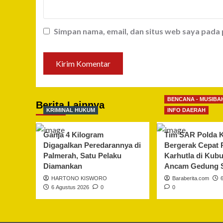
Simpan nama, email, dan situs web saya pada
BENCANA - MUSIBA
Berita Lainnya
KRIMINAL HUKUM
INFO DAERAH
Ganja 4 Kilogram
Tim SAR Polda K
Digagalkan Peredarannya di
Bergerak Cepat
Palmerah, Satu Pelaku
Karhutla di Kub
Diamankan
Ancam Gedung 
HARTONO KISWORO
Baraberita.com
6 Agustus 2026
0
0