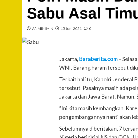
Sabu Asal Tim
ARIMIN IMIN
15 Juni 2021
0
Jakarta,
Baraberita.com
– Selas
WNI. Barang haram tersebut dikir
Terkait hal itu, Kapolri Jenderal
tersebut. Pasalnya masih ada pel
Jakarta dan Jawa Barat. Namun, 
“Ini kita masih kembangkan. Kar
pengembangannya nanti akan lebih
Sebelumnya diberitakan, 7 tersa
Nigeria berinisial NS dan OCN. 