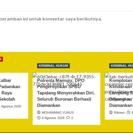
 peramban ini untuk komentar saya berikutnya.
H
KRIMINAL HUKUM
KRIMINAL H
albar
Polresta Mamuju: DPO
Komplotan 
 Padamkan
Pengeroyokan SPBU
Kendaraan 
u Raya
Tapalang Menyerahkan Diri,
Lampung S
Sekolah
Seluruh Buronan Berhasil
Dibongkar,
Diamankan
Diamankan
6 Agustus 2026
MOHAMMAD YUNUS
Ribowo
6 Agustus 2026
0