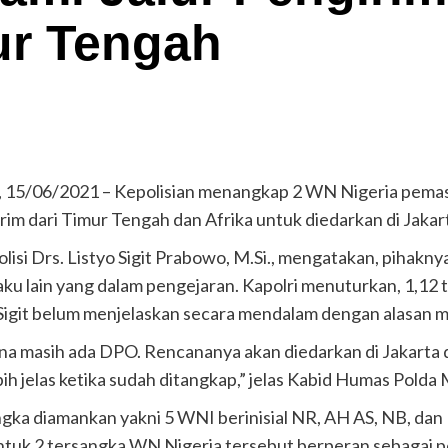
ur Tengah
a, 15/06/2021 – Kepolisian menangkap 2 WN Nigeria pemas
im dari Timur Tengah dan Afrika untuk diedarkan di Jakart
 Polisi Drs. Listyo Sigit Prabowo, M.Si., mengatakan, pihak
aku lain yang dalam pengejaran. Kapolri menuturkan, 1,12 t
Sigit belum menjelaskan secara mendalam dengan alasan 
ena masih ada DPO. Rencananya akan diedarkan di Jakarta 
 jelas ketika sudah ditangkap,” jelas Kabid Humas Polda 
ngka diamankan yakni 5 WNI berinisial NR, AH AS, NB, da
Untuk 2 tersangka WN Nigeria tersebut berperan sebagai p