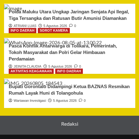
Polda Maluku Utara Ungkap Jaringan Senjata Api Ilegal,
Tiga Tersangka dan Ratusan Butir Amunisi Diamankan
ATRIANI LUAS
5 Agustus 2026
0
INFO DAERAH
SOROT KAMERA
Pasca Konflik Antarwarga di Tolikara, Pemerintah,
Tokoh Masyarakat dan Polri Gelar Himbauan
Perdamaian
JEINITA CLAUDIA
5 Agustus 2026
0
AKTIVITAS KEAGAMAAN
INFO DAERAH
Bupati Gorontalo Didampingi Ketua BAZNAS Resmikan
Rumah Layak Huni di Tolangohula
Wartawan Investigasi
5 Agustus 2026
0
Redaksi