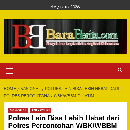
Skip
6 Agustus 2026
to
content
Primary
Menu
HOME
NASIONAL
POLRES LAIN BISA LEBIH HEBAT DARI
POLRES PERCONTOHAN WBK/WBBM DI JATIM
NASIONAL
TNI - POLRI
Polres Lain Bisa Lebih Hebat dari
Polres Percontohan WBK/WBBM