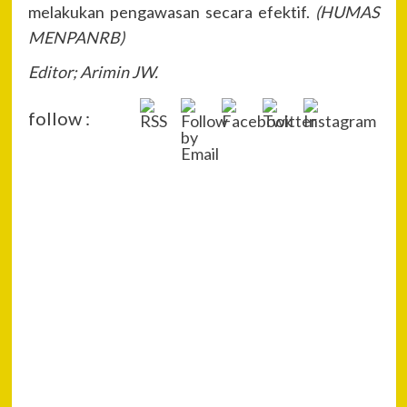
melakukan pengawasan secara efektif.
(HUMAS
MENPANRB)
Editor; Arimin JW.
follow :
P
Pre
Po
Na
Ang
Set
35 
di J
Kol
Poli
Asn
Arba
Bej
)