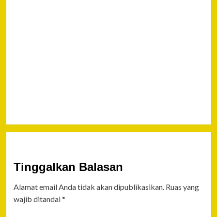
Tu
Next
Optimalkan
SAKIP,
Menteri
Asman
Minta
Bupati
Fokus
Tinggalkan Balasan
Alamat email Anda tidak akan dipublikasikan.
Ruas yang
wajib ditandai
*