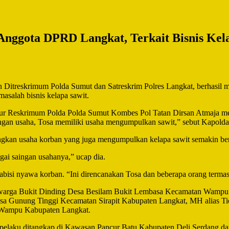
ggota DPRD Langkat, Terkait Bisnis Kel
n Ditreskrimum Polda Sumut dan Satreskrim Polres Langkat, berhasi
masalah bisnis kelapa sawit.
tur Reskrimum Polda Polda Sumut Kombes Pol Tatan Dirsan Atmaja men
engan usaha, Tosa memiliki usaha mengumpulkan sawit,” sebut Kapolda
angkan usaha korban yang juga mengumpulkan kelapa sawit semakin b
gai saingan usahanya,” ucap dia.
abisi nyawa korban. “Ini direncanakan Tosa dan beberapa orang terma
6) warga Bukit Dinding Desa Besilam Bukit Lembasa Kecamatan Wamp
a Gunung Tinggi Kecamatan Sirapit Kabupaten Langkat, MH alias Ti
n Wampu Kabupaten Langkat.
k pelaku ditangkap di Kawasan Pancur Batu Kabupaten Deli Serdang da