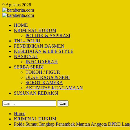
Skip
9 Agustus 2026
to
content
Primary
Menu
HOME
KRIMINAL HUKUM
POLITIK & ASPIRASI
TNI – POLRI
PENDIDIKAN DASMEN
KESEHATAN & LIFE STYLE
NASIONAL
INFO DAERAH
SERBA SERBI
TOKOH / FIGUR
OLAH RAGA & SENI
SOROT KAMERA
AKTIVITAS KEAGAMAAN
SUSUNAN REDAKSI
Cari
untuk:
Home
KRIMINAL HUKUM
Polda Sumut Tangkap Penembak Mantan Anggota DPRD Langka