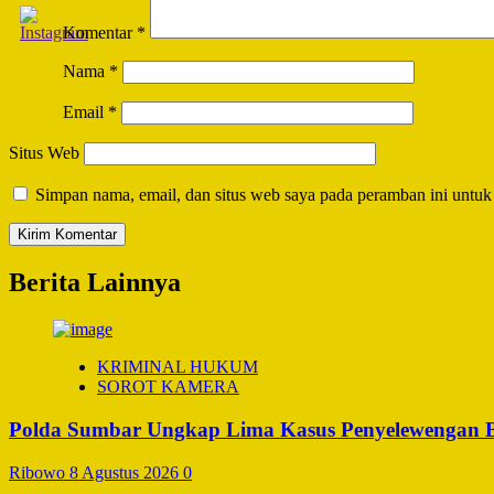
Komentar
*
Nama
*
Email
*
Situs Web
Simpan nama, email, dan situs web saya pada peramban ini untuk
Berita Lainnya
KRIMINAL HUKUM
SOROT KAMERA
Polda Sumbar Ungkap Lima Kasus Penyelewengan BBM
Ribowo
8 Agustus 2026
0