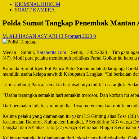
KRIMINAL HUKUM
SOROT KAMERA
Polda Sumut Tangkap Penembak Mantan An
M. ALI HASAN ASY'ARI
13 Februari 2023
0
Medan – Sumut,
Baraberita.com
– Senin, 13/02/2023 – Tim gabunga
(47). Motif para pelaku membunuh politikus Partai Golkar itu karena 
Kapolda Sumut Irjen Pol Panca Putra Simanjuntak didampingi Direk
memiliki usaha kelapa sawit di Kabupaten Langkat. “Ini berkaitan d
Tapi sambung Panca, semakin hari usahanya milik Tosa anjlok. Sed
“Usaha tersangka semakin hari semakin merosot. Dan korban itu seba
Dari persoalan inilah, sambung dia, Tosa merencanakan untuk mengh
Kelima pelaku yang diamankan itu yakni LS Ginting alias Tosa (2
Kecamatan Bahorok Kabupaten Langkat, P Sembiring (43) warga Des
Langkat dan SY alias Tato (27) warga Kelurahan Bingai Kecamata
Kelima tersangka ini diamankan dari lokasi yang berbeda-beda. Ota