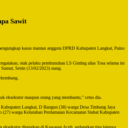
apa Sawit
l mengungkap kasus mantan anggota DPRD Kabupaten Langkat, Paino
gatakan, otak pelaku pembunuhan LS Ginting alias Tosa selama ini
 Sumut, Senin (13/02/2023) siang.
erkembang.
suk eksekutor maupun orang yang membantu,” cetus dia.
u Kabupaten Langkat, D Bangun (38) warga Desa Timbang Jaya
o (27) warga Kelurahan Perdamaian Kecamatan Stabat Kabupaten
n eksekutor ditangkap di Kawasan Aceh, sedangkan tiga lainnya