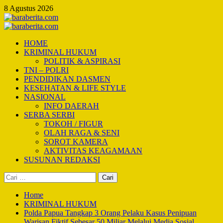
Skip
8 Agustus 2026
to
content
Primary
Menu
HOME
KRIMINAL HUKUM
POLITIK & ASPIRASI
TNI – POLRI
PENDIDIKAN DASMEN
KESEHATAN & LIFE STYLE
NASIONAL
INFO DAERAH
SERBA SERBI
TOKOH / FIGUR
OLAH RAGA & SENI
SOROT KAMERA
AKTIVITAS KEAGAMAAN
SUSUNAN REDAKSI
Cari
untuk:
Home
KRIMINAL HUKUM
Polda Papua Tangkap 3 Orang Pelaku Kasus Penipuan
Warisan Fiktif Sebesar 50 Miliar Melalui Media Sosial