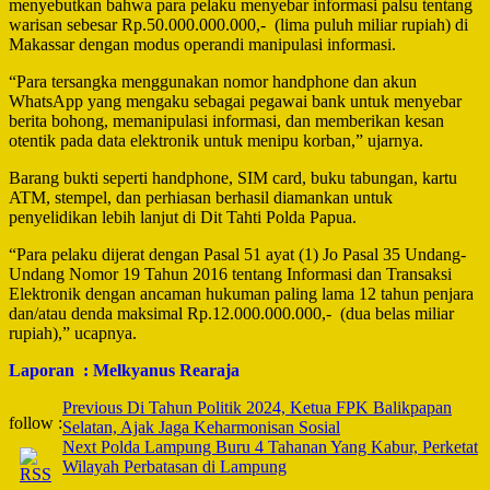
menyebutkan bahwa para pelaku menyebar informasi palsu tentang
warisan sebesar Rp.50.000.000.000,- (lima puluh miliar rupiah) di
Makassar dengan modus operandi manipulasi informasi.
“Para tersangka menggunakan nomor handphone dan akun
WhatsApp yang mengaku sebagai pegawai bank untuk menyebar
berita bohong, memanipulasi informasi, dan memberikan kesan
otentik pada data elektronik untuk menipu korban,” ujarnya.
Barang bukti seperti handphone, SIM card, buku tabungan, kartu
ATM, stempel, dan perhiasan berhasil diamankan untuk
penyelidikan lebih lanjut di Dit Tahti Polda Papua.
“Para pelaku dijerat dengan Pasal 51 ayat (1) Jo Pasal 35 Undang-
Undang Nomor 19 Tahun 2016 tentang Informasi dan Transaksi
Elektronik dengan ancaman hukuman paling lama 12 tahun penjara
dan/atau denda maksimal Rp.12.000.000.000,- (dua belas miliar
rupiah),” ucapnya.
Laporan : Melkyanus Rearaja
Post
Previous
Di Tahun Politik 2024, Ketua FPK Balikpapan
follow :
Selatan, Ajak Jaga Keharmonisan Sosial
Navigation
Next
Polda Lampung Buru 4 Tahanan Yang Kabur, Perketat
Wilayah Perbatasan di Lampung