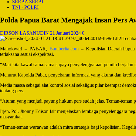
SERBA SERBI
TNI - POLRI
Polda Papua Barat Mengajak Insan Pers A
DIRSON LASANUDIN
21 Januari 2024
0
Manokwari – PABAR,
Baraberita.com
– Kepolisian Daerah Papua Ba
terlaksana sesuai ekspektasi.
“Mari kita kawal sama-sama supaya penyelenggaraan pemilu berjalan de
Menurut Kapolda Pabar, penyebaran informasi yang akurat dan kredibe
Media massa sebagai alat kontrol sosial sekaligus pilar keempat dem
tentang pers.
“Aturan yang menjadi payung hukum pers sudah jelas. Teman-teman pe
Irjen. Pol. Jhonny Edison Isir menjelaskan lembaga penyelenggara nega
masyarakat.
“Teman-teman wartawan adalah mitra strategis bagi kepolisian. Kegelis