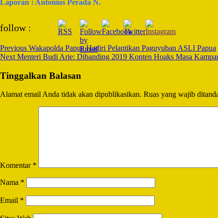
Laporan : Antonius Perada N.
Post
follow :
Navigation
Previous
Wakapolda Papua Hadiri Pelantikan Paguyuban ASLI Papua
Next
Menteri Budi Arie: Dibanding 2019 Konten Hoaks Masa Kampa
Tinggalkan Balasan
Alamat email Anda tidak akan dipublikasikan.
Ruas yang wajib ditand
Komentar
*
Nama
*
Email
*