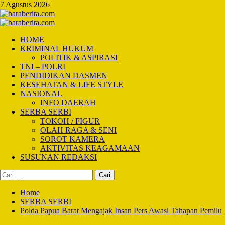
Skip
7 Agustus 2026
to
content
Primary
Menu
HOME
KRIMINAL HUKUM
POLITIK & ASPIRASI
TNI – POLRI
PENDIDIKAN DASMEN
KESEHATAN & LIFE STYLE
NASIONAL
INFO DAERAH
SERBA SERBI
TOKOH / FIGUR
OLAH RAGA & SENI
SOROT KAMERA
AKTIVITAS KEAGAMAAN
SUSUNAN REDAKSI
Cari
untuk:
Home
SERBA SERBI
Polda Papua Barat Mengajak Insan Pers Awasi Tahapan Pemilu