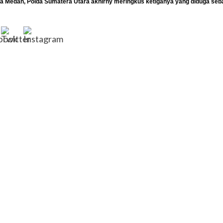
a Medan, Polda Sumatera Utara akhirny meringkus ketiganya yang diduga seba