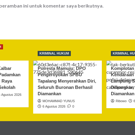
 peramban ini untuk komentar saya berikutnya.
H
KRIMINAL HUKUM
KRIMINAL H
albar
Polresta Mamuju: DPO
Komplotan 
 Padamkan
Pengeroyokan SPBU
Kendaraan 
u Raya
Tapalang Menyerahkan Diri,
Lampung S
Sekolah
Seluruh Buronan Berhasil
Dibongkar,
Diamankan
Diamankan
6 Agustus 2026
MOHAMMAD YUNUS
Ribowo
6 Agustus 2026
0