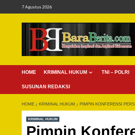
Skip
7 Agustus 2026
to
content
HOME
KRIMINAL HUKUM
TNI – POLRI
SUSUNAN REDAKSI
HOME
KRIMINAL HUKUM
PIMPIN KONFERENSI PERS
KRIMINAL HUKUM
Pimpin Konfer