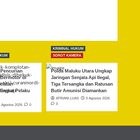
KRIMINAL HUKUM
UKUM
SOROT KAMERA
Pencurian
Polda Maluku Utara Ungkap
Bermotor di
Jaringan Senjata Api Ilegal,
elatan
Tiga Tersangka dan Ratusan
 Empat Pelaku
Butir Amunisi Diamankan
ATRIANI LUAS
5 Agustus 2026
0
6 Agustus 2026
0