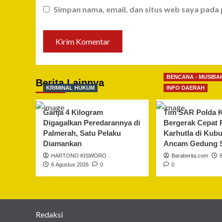
Simpan nama, email, dan situs web saya pada
BENCANA - MUSIBA
Berita Lainnya
KRIMINAL HUKUM
INFO DAERAH
Ganja 4 Kilogram
Tim SAR Polda K
Digagalkan Peredarannya di
Bergerak Cepat
Palmerah, Satu Pelaku
Karhutla di Kub
Diamankan
Ancam Gedung 
HARTONO KISWORO
Baraberita.com
6 Agustus 2026
0
0
Redaksi