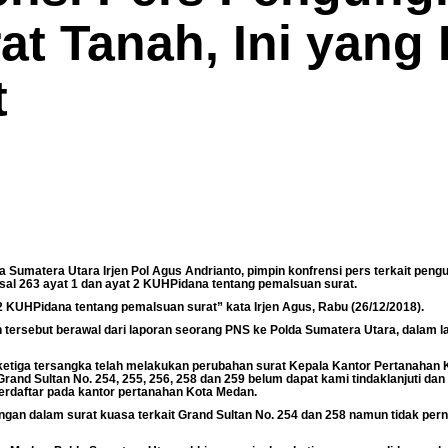
at Tanah, Ini yang
t
matera Utara Irjen Pol Agus Andrianto, pimpin konfrensi pers terkait pengu
al 263 ayat 1 dan ayat 2 KUHPidana tentang pemalsuan surat.
2 KUHPidana tentang pemalsuan surat” kata Irjen Agus, Rabu (26/12/2018).
tersebut berawal dari laporan seorang PNS ke Polda Sumatera Utara, dalam l
ui ketiga tersangka telah melakukan perubahan surat Kepala Kantor Pertanaha
i Grand Sultan No. 254, 255, 256, 258 dan 259 belum dapat kami tindaklanjuti da
erdaftar pada kantor pertanahan Kota Medan.
an dalam surat kuasa terkait Grand Sultan No. 254 dan 258 namun tidak pernah 