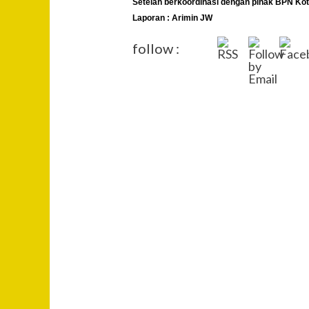
Setelah berkoordinasi dengan pihak BPN Kot
Laporan : Arimin JW
follow :