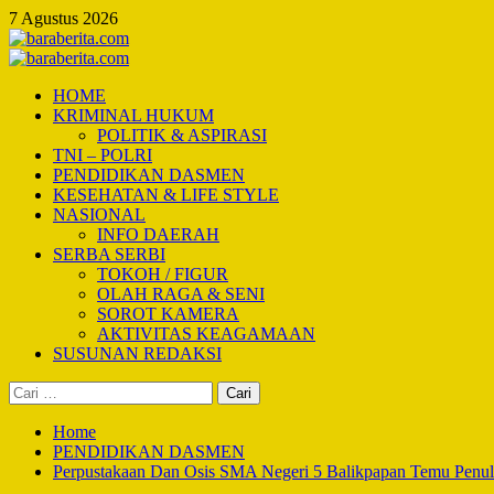
Skip
7 Agustus 2026
to
content
Primary
Menu
HOME
KRIMINAL HUKUM
POLITIK & ASPIRASI
TNI – POLRI
PENDIDIKAN DASMEN
KESEHATAN & LIFE STYLE
NASIONAL
INFO DAERAH
SERBA SERBI
TOKOH / FIGUR
OLAH RAGA & SENI
SOROT KAMERA
AKTIVITAS KEAGAMAAN
SUSUNAN REDAKSI
Cari
untuk:
Home
PENDIDIKAN DASMEN
Perpustakaan Dan Osis SMA Negeri 5 Balikpapan Temu Penulis