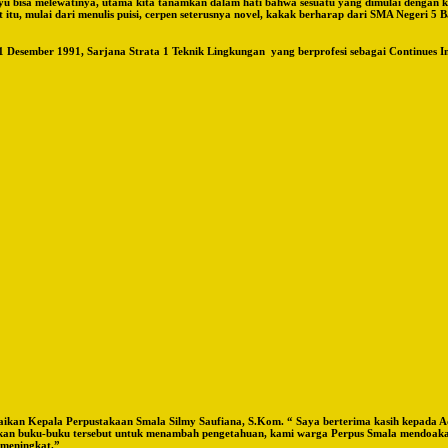
Ayu bisa melewatinya, utama kita tanamkan dalam hati bahwa sesuatu yang dimulai dengan 
t itu, mulai dari menulis puisi, cerpen seterusnya novel, kakak berharap dari SMA Negeri 5 B
an 21 Desember 1991, Sarjana Strata 1 Teknik Lingkungan yang berprofesi sebagai Continues
aikan Kepala Perpustakaan Smala Silmy Saufiana, S.Kom. “ Saya berterima kasih kepada Ad
n buku-buku tersebut untuk menambah pengetahuan, kami warga Perpus Smala mendoakan 
 meningkat.”