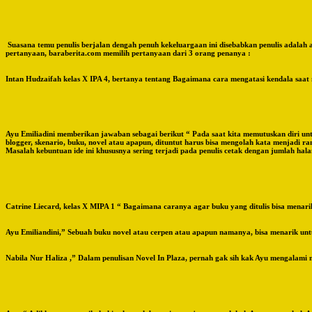
Suasana temu penulis berjalan dengah penuh kekeluargaan ini disebabkan penulis adala
pertanyaan, baraberita.com memilih pertanyaan dari 3 orang penanya :
Intan Hudzaifah kelas X IPA 4, bertanya tentang Bagaimana cara mengatasi kendala saat m
Ayu Emiliadini memberikan jawaban sebagai berikut “ Pada saat kita memutuskan diri unt
blogger, skenario, buku, novel atau apapun, dituntut harus bisa mengolah kata menjadi r
Masalah kebuntuan ide ini khususnya sering terjadi pada penulis cetak dengan jumlah hala
Catrine Liecard, kelas X MIPA 1 “ Bagaimana caranya agar buku yang ditulis bisa menar
Ayu Emiliandini,” Sebuah buku novel atau cerpen atau apapun namanya, bisa menarik untu
Nabila Nur Haliza ,” Dalam penulisan Novel In Plaza, pernah gak sih kak Ayu mengalami