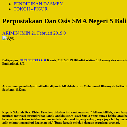
PENDIDIKAN DASMEN
TOKOH - FIGUR
Perpustakaan Dan Osis SMA Negeri 5 Bali
ARIMIN IMIN
21 Februari 2019
0
Balikpapan,
BARABERITA.COM
Kamis, 21/02/2019 Dihadiri sekitar 100 orang siswa-sisw
Emiliadinai, S.T.
Acara temu penulis Ayu Emiliadini dipandu MC/Mederator Muhammad Ilhamsyah Arifin dan 
Saufiana, S.Kom.
Kepala Sekolah Dra. Ririen Friedayati dalam inti sambutannya “ Alhamdulillah, Saya ban
menjadi motivasi tersendiri bagi anak-anakku siswa-siswi Smala yang punya hobby atau b
karena memerlukan ketekunan dan keuletan dan waktu yang cukup, saya juga hobby menul
adik selamat mengikuti kegiatan ini.” Tutup kepala sekolah dengan segudang prestasi.