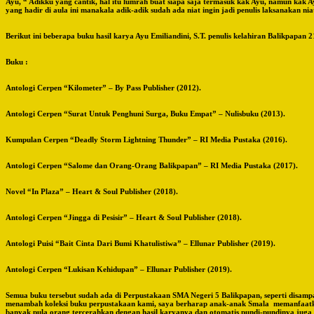
Ayu, “ Adikku yang cantik, hal itu lumrah buat siapa saja termasuk kak Ayu, namun kak 
yang hadir di aula ini manakala adik-adik sudah ada niat ingin jadi penulis laksanakan nia
Berikut ini beberapa buku hasil karya Ayu Emiliandini, S.T. penulis kelahiran Balikpap
Buku :
Antologi Cerpen “Kilometer” – By Pass Publisher (2012).
Antologi Cerpen “Surat Untuk Penghuni Surga, Buku Empat” – Nulisbuku (2013).
Kumpulan Cerpen “Deadly Storm Lightning Thunder” – RI Media Pustaka (2016).
Antologi Cerpen “Salome dan Orang-Orang Balikpapan” – RI Media Pustaka (2017).
Novel “In Plaza” – Heart & Soul Publisher (2018).
Antologi Cerpen “Jingga di Pesisir” – Heart & Soul Publisher (2018).
Antologi Puisi “Bait Cinta Dari Bumi Khatulistiwa” – Ellunar Publisher (2019).
Antologi Cerpen “Lukisan Kehidupan” – Ellunar Publisher (2019).
Semua buku tersebut sudah ada di Perpustakaan SMA Negeri 5 Balikpapan, seperti disamp
menambah koleksi buku perpustakaan kami, saya berharap anak-anak Smala memanfaatka
banyak pula orang tercerahkan dengan hasil karyanya dan otomatis pundi-pundinya juga