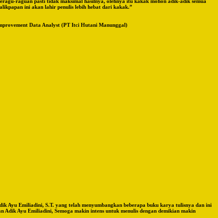
keragu-raguan pasti tidak maksimal hasilnya, olehnya itu kakak mohon adik-adik semua
alikpapan ini akan lahir penulis lebih hebat dari kakak.”
 Improvement Data Analyst (PT Itci Hutani Manunggal)
ik Ayu Emiliadini, S.T. yang telah menyumbangkan beberapa buku karya tulisnya dan ini
Adik Ayu Emiliadini, Semoga makin intens untuk menulis dengan demikian makin