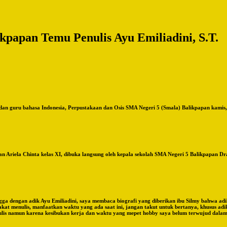
kpapan Temu Penulis Ayu Emiliadini, S.T.
i dan guru bahasa Indonesia, Perpustakaan dan Osis SMA Negeri 5 (Smala) Balikpapan kamis
Ariela Chinta kelas XI, dibuka langsung oleh kepala sekolah SMA Negeri 5 Balikpapan Dra
gga dengan adik Ayu Emiliadini, saya membaca biografi yang diberikan ibu Silmy bahwa adi
akat menulis, manfaatkan waktu yang ada saat ini, jangan takut untuk bertanya, khusus ad
is namun karena kesibukan kerja dan waktu yang mepet hobby saya belum terwujud dalam be