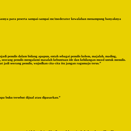
ntusiasnya para peserta sampai-sampai mc/moderator kewalahan menampung banyaknya
jadi penulis dalam bidang apapun, entah sebagai penulis kolom, majalah, mading,
tu, seorang penulis mengalami masalah kebuntuan ide dan kehilangan mood untuk menulis.
t jadi seorang penulis, wujudkan cita-cita itu jangan ragumaju terus.”
pa buku tersebut dijual atau dipasarkan.”