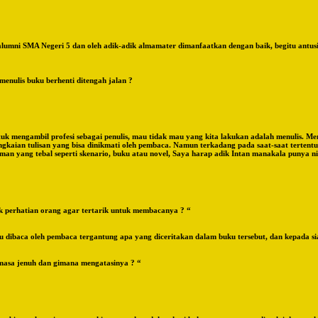
h alumni SMA Negeri 5 dan oleh adik-adik almamater dimanfaatkan dengan baik, begitu a
enulis buku berhenti ditengah jalan ?
uk mengambil profesi sebagai penulis, mau tidak mau yang kita lakukan adalah menulis. Men
angkaian tulisan yang bisa dinikmati oleh pembaca. Namun terkadang pada saat-saat terten
man yang tebal seperti skenario, buku atau novel, Saya harap adik Intan manakala punya nia
ik perhatian orang agar tertarik untuk membacanya ? “
 dibaca oleh pembaca tergantung apa yang diceritakan dalam buku tersebut, dan kepada sia
 masa jenuh dan gimana mengatasinya ? “