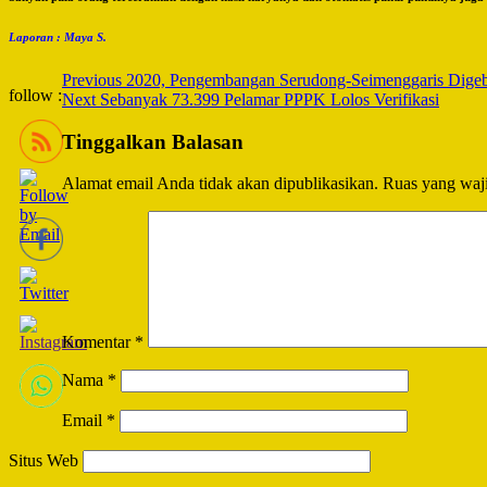
Laporan : Maya S.
Post
Previous
2020, Pengembangan Serudong-Seimenggaris Digeber
follow :
Next
Sebanyak 73.399 Pelamar PPPK Lolos Verifikasi
Navigation
Tinggalkan Balasan
Alamat email Anda tidak akan dipublikasikan.
Ruas yang waji
Komentar
*
Nama
*
Email
*
Situs Web