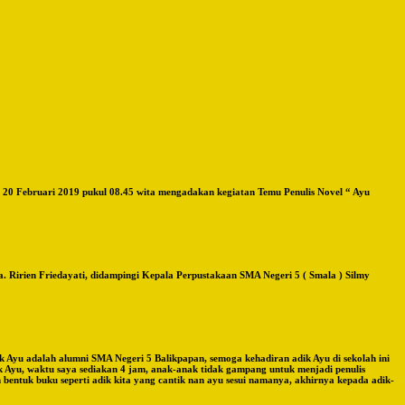
, 20 Februari 2019 pukul 08.45 wita mengadakan kegiatan Temu Penulis Novel “ Ayu
. Ririen Friedayati, didampingi Kepala Perpustakaan SMA Negeri 5 ( Smala ) Silmy
k Ayu adalah alumni SMA Negeri 5 Balikpapan, semoga kehadiran adik Ayu di sekolah ini
ik Ayu, waktu saya sediakan 4 jam, anak-anak tidak gampang untuk menjadi penulis
ntuk buku seperti adik kita yang cantik nan ayu sesui namanya, akhirnya kepada adik-