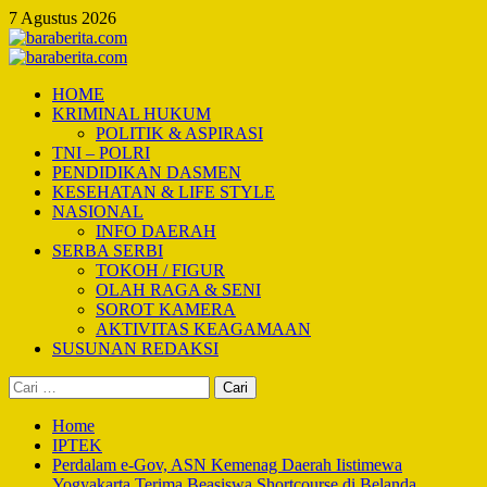
Skip
7 Agustus 2026
to
content
Primary
Menu
HOME
KRIMINAL HUKUM
POLITIK & ASPIRASI
TNI – POLRI
PENDIDIKAN DASMEN
KESEHATAN & LIFE STYLE
NASIONAL
INFO DAERAH
SERBA SERBI
TOKOH / FIGUR
OLAH RAGA & SENI
SOROT KAMERA
AKTIVITAS KEAGAMAAN
SUSUNAN REDAKSI
Cari
untuk:
Home
IPTEK
Perdalam e-Gov, ASN Kemenag Daerah Iistimewa
Yogyakarta Terima Beasiswa Shortcourse di Belanda