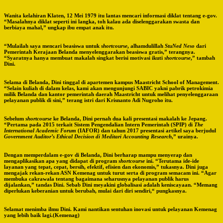
Wanita kelahiran Klaten, 12 Mei 1979 itu lantas mencari informasi diklat tentang e-gov.
“Masalahnya diklat seperti ini langka, toh kalau ada diselenggarakan swasta dan
berbiaya mahal,” ungkap ibu empat anak itu.
“Mulailah saya mencari beasiswa untuk
shortcourse
, alhamdulillah
StuNed Neso
dari
Pemerintah Kerajaan Belanda menyelenggarakan beasiswa gratis,” terangnya.
“Syaratnya hanya membuat makalah singkat berisi motivasi ikuti
shortcourse
,” tambah
Dini.
Selama di Belanda, Dini tinggal di apartemen kampus Maastricht School of Management.
“Selain kuliah di dalam kelas, kami akan mengunjungi SABIC yakni pabrik petrokimia
milik Belanda dan kantor pemerintah daerah Maastricht untuk melihat penyelenggaraan
pelayanan publik di sini,” terang istri dari Krisnanto Adi Nugroho itu.
Sebelum
shortcourse
ke Belanda, Dini pernah dua kali presentasi makalah ke Jepang.
“Pertama pada 2015 terkait Sistem Pengendalian Intern Pemerintah (SPIP) di
The
International Academic Forum
(IAFOR) dan tahun 2017 presentasi artikel saya berjudul
Government Auditor’s Ethical Decision di Meditari Accounting Research
,” urainya.
Dengan memperdalam e-gov di Belanda, Dini berharap mampu menyerap dan
mengaplikasikan apa yang didapat di program
shortcourse
ini. “Terutama ide-ide
layanan yang tepat, cepat, bersih, efektif, efisien dan ekonomis,” tukasnya. Dini juga
mengajak rekan-rekan ASN Kemenag untuk turut serta di program semacam ini. “Agar
membuka cakrawala tentang bagaimana seharusnya pelayanan publik harus
dijalankan,” tandas Dini. Sebab Dini meyakini globalisasi adalah keniscayaan. “Memang
diperlukan keberanian untuk berubah, mulai dari diri sendiri,“ pungkasnya.
Selamat menimba ilmu Dini. Kami nantikan sentuhan inovasi untuk pelayanan Kemenag
yang lebih baik lagi.(Kemenag)