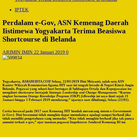
IPTEK
Perdalam e-Gov, ASN Kemenag Daerah
Iistimewa Yogyakarta Terima Beasiswa
Shortcourse di Belanda
ARIMIN IMIN
22 Januari 2019
0
Yogyakarta,
BARABERITA.COM
Selasa, 22/01/2019 Dini Meiyanti, salah satu ASN
Kantor Wilayah Kementerian Agama DIY saat ini tengah berada di Negeri Kincir Angin
Belanda. Pegawai yang sehari-hari bertugas di Subbagian Ortala dan Kepegawaian itu
mengikuti
shortcourse
bertajuk
Strategic Leadership and Change Management
. “Kursus
singkat bernama
Orange Knowledge Program
(OKP)
fellowship
ini saya ikuti sejak 21
Januari hingga 1 Februari 2019 mendatang,” ujarnya saat dihubungi, Selasa (22/01).
Cerita berawal pada 2017 saat Kemenag DIY hendak merancang sistem e-Government
(e-Gov). Dini berasumsi tidak mungkin dapat memulainya apalagi sampai berhasil jika
tidak memiliki pengetahuan yang memadai. “Kita tidak mungkin berhasil jika tak punya
amunisi terkait e-gov,” ujar mantan pegawai Inspektorat Jenderal Kemenag RI ini.