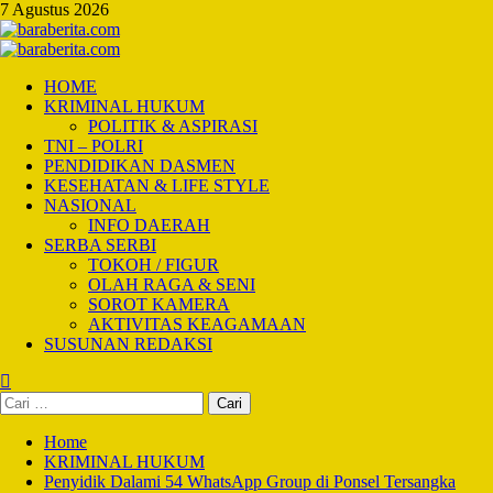
Skip
7 Agustus 2026
to
content
Primary
Menu
HOME
KRIMINAL HUKUM
POLITIK & ASPIRASI
TNI – POLRI
PENDIDIKAN DASMEN
KESEHATAN & LIFE STYLE
NASIONAL
INFO DAERAH
SERBA SERBI
TOKOH / FIGUR
OLAH RAGA & SENI
SOROT KAMERA
AKTIVITAS KEAGAMAAN
SUSUNAN REDAKSI
Cari
untuk:
Home
KRIMINAL HUKUM
Penyidik Dalami 54 WhatsApp Group di Ponsel Tersangka