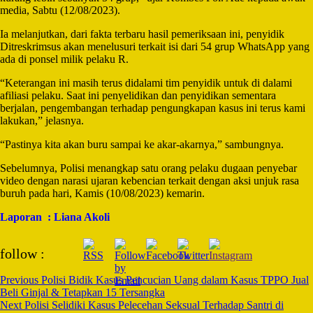
media, Sabtu (12/08/2023).
Ia melanjutkan, dari fakta terbaru hasil pemeriksaan ini, penyidik
Ditreskrimsus akan menelusuri terkait isi dari 54 grup WhatsApp yang
ada di ponsel milik pelaku R.
“Keterangan ini masih terus didalami tim penyidik untuk di dalami
afiliasi pelaku. Saat ini penyelidikan dan penyidikan sementara
berjalan, pengembangan terhadap pengungkapan kasus ini terus kami
lakukan,” jelasnya.
“Pastinya kita akan buru sampai ke akar-akarnya,” sambungnya.
Sebelumnya, Polisi menangkap satu orang pelaku dugaan penyebar
video dengan narasi ujaran kebencian terkait dengan aksi unjuk rasa
buruh pada hari, Kamis (10/08/2023) kemarin.
Laporan : Liana Akoli
Post
follow :
Navigation
Previous
Polisi Bidik Kasus Pencucian Uang dalam Kasus TPPO Jual
Beli Ginjal & Tetapkan 15 Tersangka
Next
Polisi Selidiki Kasus Pelecehan Seksual Terhadap Santri di