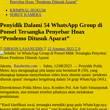
Penyebar Hoax “Pendemo Ditusuk Aparat”
KRIMINAL HUKUM
SOROT KAMERA
Penyidik Dalami 54 WhatsApp Group di
Ponsel Tersangka Penyebar Hoax
“Pendemo Ditusuk Aparat”
DIRSON LASANUDIN
12 Agustus 2023
0
Jakarta,
Baraberita.com
– Sabtu, 12/08/2023 — Penyidik Polda
Metro Jaya mengungkap pria lanjut usia berinisial R (59), yang
ditangkap lantaran menyebarkan video hoax disertai narasi ‘pendemo
ditusuk aparat’ mengaku bergabung dalam 54 grup WhatsApp (WA).
Dirreskrimsus Polda Metro Jaya, Kombes Pol. Ade Safri Simanjuntak
mengatakan, atas temuan tersebut pihaknya akan melakukan
pendalaman.
“Hasil klarifikasi awal, tersangka memiliki grup pada WhatsApp-nya
kurang lebih sebanyak 54 grup,” ujar Kombes Pol. Ade kepada awak