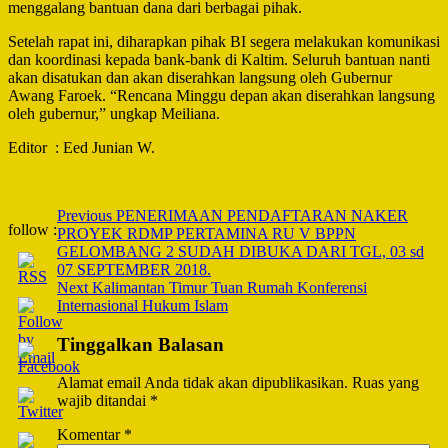
menggalang bantuan dana dari berbagai pihak.
Setelah rapat ini, diharapkan pihak BI segera melakukan komunikasi
dan koordinasi kepada bank-bank di Kaltim. Seluruh bantuan nanti
akan disatukan dan akan diserahkan langsung oleh Gubernur
Awang Faroek. “Rencana Minggu depan akan diserahkan langsung
oleh gubernur,” ungkap Meiliana.
Editor : Eed Junian W.
Post
Previous
PENERIMAAN PENDAFTARAN NAKER
follow :
PROYEK RDMP PERTAMINA RU V BPPN
Navigation
GELOMBANG 2 SUDAH DIBUKA DARI TGL, 03 sd
07 SEPTEMBER 2018.
Next
Kalimantan Timur Tuan Rumah Konferensi
Internasional Hukum Islam
Tinggalkan Balasan
Alamat email Anda tidak akan dipublikasikan.
Ruas yang
wajib ditandai
*
Komentar
*