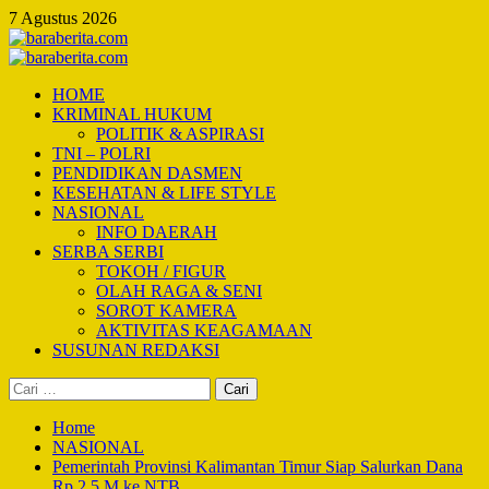
Skip
7 Agustus 2026
to
content
Primary
Menu
HOME
KRIMINAL HUKUM
POLITIK & ASPIRASI
TNI – POLRI
PENDIDIKAN DASMEN
KESEHATAN & LIFE STYLE
NASIONAL
INFO DAERAH
SERBA SERBI
TOKOH / FIGUR
OLAH RAGA & SENI
SOROT KAMERA
AKTIVITAS KEAGAMAAN
SUSUNAN REDAKSI
Cari
untuk:
Home
NASIONAL
Pemerintah Provinsi Kalimantan Timur Siap Salurkan Dana
Rp.2,5 M ke NTB