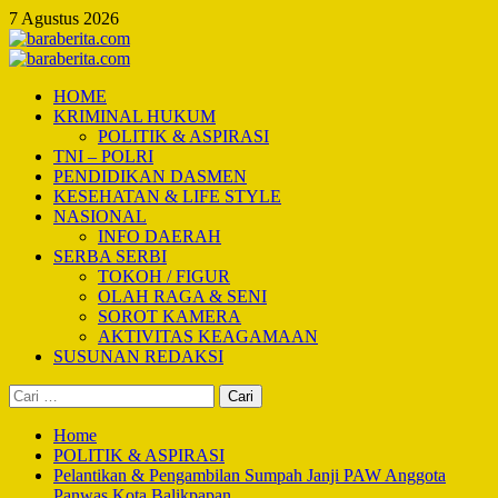
Skip
7 Agustus 2026
to
content
Primary
Menu
HOME
KRIMINAL HUKUM
POLITIK & ASPIRASI
TNI – POLRI
PENDIDIKAN DASMEN
KESEHATAN & LIFE STYLE
NASIONAL
INFO DAERAH
SERBA SERBI
TOKOH / FIGUR
OLAH RAGA & SENI
SOROT KAMERA
AKTIVITAS KEAGAMAAN
SUSUNAN REDAKSI
Cari
untuk:
Home
POLITIK & ASPIRASI
Pelantikan & Pengambilan Sumpah Janji PAW Anggota
Panwas Kota Balikpapan