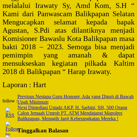
melalalui Irawaty Sy, Amd Kom, S.H “
Kami dari Panwascam Balikpapan Selatan
Mengucapkan selamat kepada bapak
Agustan, S.Pdi atas dilantiknya menjadi
Komisioner Bawaslu Kota Balikpapan masa
bakti 2018 – 2023. Semoga bisa menjadi
pemimpin yang amanah & dapat
mensukseskan kegiatan pilkada Kaltim
2018 di Balikpapan “ Harap Irawaty.
Laporan : Hart
Post
Previous
Nestapa Guru Honorer, Ada yang Digaji di Bawah
follow :
Upah Minimum
Navigation
Next
Dimediasi Ustadz AKP. H. Sarbini, SH, 500 Orang
Calon Jemaah Umroh PT. ATM Mendatangi Mapolres
Balikpapan, Menagih Janji Keberangkatan Mereka !
Tinggalkan Balasan