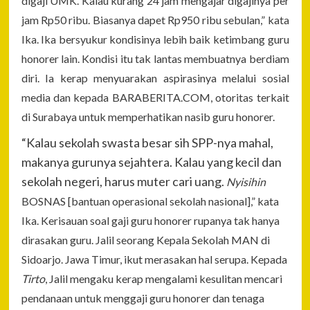
digaji UMK. Kalau kurang 24 jam mengajar digajinya per
jam Rp50 ribu. Biasanya dapet Rp950 ribu sebulan,” kata
Ika. Ika bersyukur kondisinya lebih baik ketimbang guru
honorer lain. Kondisi itu tak lantas membuatnya berdiam
diri. Ia kerap menyuarakan aspirasinya melalui sosial
media dan kepada
BARABERITA.COM
,
otoritas terkait
di Surabaya untuk memperhatikan nasib guru honorer.
“Kalau sekolah swasta besar sih SPP-nya mahal,
makanya gurunya sejahtera. Kalau yang kecil dan
sekolah negeri, harus muter cari uang.
Nyisihin
BOSNAS [bantuan operasional sekolah nasional],” kata
Ika. Kerisauan soal gaji guru honorer rupanya tak hanya
dirasakan guru. Jalil seorang Kepala Sekolah MAN di
Sidoarjo. Jawa Timur, ikut merasakan hal serupa. Kepada
Tirto
, Jalil mengaku kerap mengalami kesulitan mencari
pendanaan untuk menggaji guru honorer dan tenaga