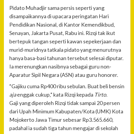
Pidato Muhadjir sama persis seperti yang
disampaikannya di upacara peringatan Hari
Pendidikan Nasional, di Kantor Kemendikbud,
Senayan, Jakarta Pusat, Rabu ini. Rizqi tak ikut
bertepuk tangan seperti kawan sepekerjaan dan
murid-muridnya tatkala pidato yang menurutnya
hanya basa-basi tahunan tersebut selesai diputar.
Ia merenungkan nasibnya sebagai guru non-
Aparatur Sipil Negara (ASN) atau guru honorer.
“Gajiku cuma Rp400 ribu sebulan. Buat beli bensin
aja
enggak cukup,” kata Rizqi kepada
Tirto.
Gaji yang diperoleh Rizqi tidak sampai 20 persen
dari Upah Minimum Kabupaten/Kota (UMK) Kota
Mojokerto Jawa Timur sebesar Rp3.565.660,
padahal ia sudah tiga tahun mengajar di sekolah