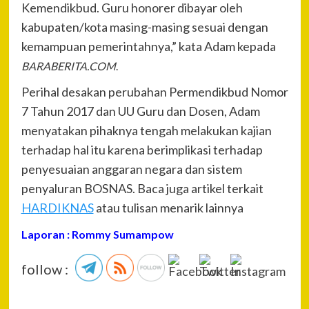
Kemendikbud. Guru honorer dibayar oleh
kabupaten/kota masing-masing sesuai dengan
kemampuan pemerintahnya,” kata Adam kepada
BARABERITA.COM
.
Perihal desakan perubahan Permendikbud Nomor
7 Tahun 2017 dan UU Guru dan Dosen, Adam
menyatakan pihaknya tengah melakukan kajian
terhadap hal itu karena berimplikasi terhadap
penyesuaian anggaran negara dan sistem
penyaluran BOSNAS. Baca juga artikel terkait
HARDIKNAS
atau tulisan menarik lainnya
Laporan : Rommy Sumampow
follow :
P
Pre
Men