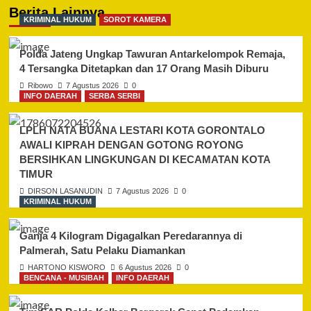
Berita Lainnya
KRIMINAL HUKUM
SOROT KAMERA
Polda Jateng Ungkap Tawuran Antarkelompok Remaja,
4 Tersangka Ditetapkan dan 17 Orang Masih Diburu
Ribowo
7 Agustus 2026
0
INFO DAERAH
SERBA SERBI
LPLH NATA BUANA LESTARI KOTA GORONTALO
AWALI KIPRAH DENGAN GOTONG ROYONG
BERSIHKAN LINGKUNGAN DI KECAMATAN KOTA
TIMUR
DIRSON LASANUDIN
7 Agustus 2026
0
KRIMINAL HUKUM
Ganja 4 Kilogram Digagalkan Peredarannya di
Palmerah, Satu Pelaku Diamankan
HARTONO KISWORO
6 Agustus 2026
0
BENCANA - MUSIBAH
INFO DAERAH