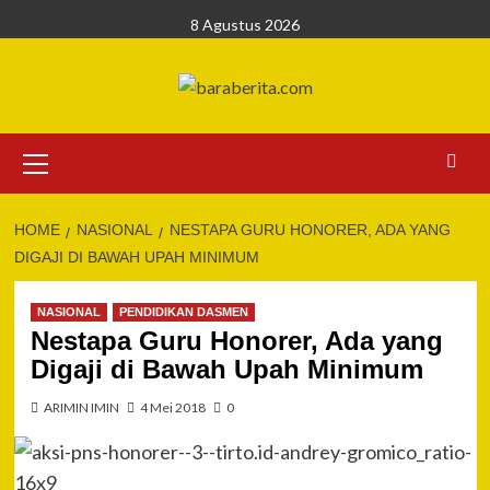
Skip
8 Agustus 2026
to
content
Primary
Menu
HOME
NASIONAL
NESTAPA GURU HONORER, ADA YANG
DIGAJI DI BAWAH UPAH MINIMUM
NASIONAL
PENDIDIKAN DASMEN
Nestapa Guru Honorer, Ada yang
Digaji di Bawah Upah Minimum
ARIMIN IMIN
4 Mei 2018
0