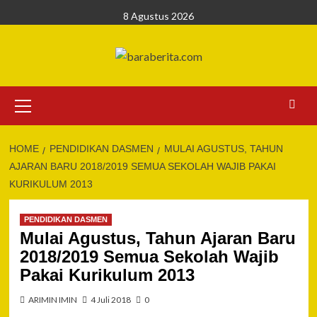
Skip
8 Agustus 2026
to
content
Primary
Menu
HOME
PENDIDIKAN DASMEN
MULAI AGUSTUS, TAHUN
AJARAN BARU 2018/2019 SEMUA SEKOLAH WAJIB PAKAI
KURIKULUM 2013
PENDIDIKAN DASMEN
Mulai Agustus, Tahun Ajaran Baru
2018/2019 Semua Sekolah Wajib
Pakai Kurikulum 2013
ARIMIN IMIN
4 Juli 2018
0