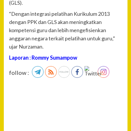
(GLS).
“Dengan integrasi pelatihan Kurikulum 2013
dengan PPK dan GLS akan meningkatkan
kompetensi guru dan lebih mengefisienkan
anggaran negara terkait pelatihan untuk guru,”
ujar Nurzaman.
Laporan : Rommy Sumampow
follow :
P
Pre
Sid
Na
Kel
Akh
Polr
Pol
Kalt