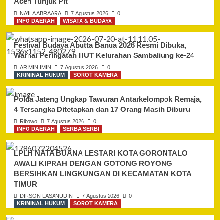
Aceh Tunjuk Plt
NA'ILA ABRAARA
7 Agustus 2026
0
INFO DAERAH
WISATA & BUDAYA
Festival Budaya Abutta Banua 2026 Resmi Dibuka,
Warnai Peringatan HUT Kelurahan Sambaliung ke-24
ARIMIN IMIN
7 Agustus 2026
0
KRIMINAL HUKUM
SOROT KAMERA
Polda Jateng Ungkap Tawuran Antarkelompok Remaja,
4 Tersangka Ditetapkan dan 17 Orang Masih Diburu
Ribowo
7 Agustus 2026
0
INFO DAERAH
SERBA SERBI
LPLH NATA BUANA LESTARI KOTA GORONTALO
AWALI KIPRAH DENGAN GOTONG ROYONG
BERSIHKAN LINGKUNGAN DI KECAMATAN KOTA
TIMUR
DIRSON LASANUDIN
7 Agustus 2026
0
KRIMINAL HUKUM
SOROT KAMERA