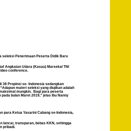
 seleksi Penerimaan Peserta Didik Baru
Staf Angkatan Udara (Kasau) Marsekal TNI
video conference.
i 38 Propinsi se- Indonesia sedangkan
 “Adapun materi seleksi yang diujikan adalah
emaksimal mungkin. Bagi para peserta
o pada bulan Maret 2019,” jelas Ibu Nanny
an para Ketua Yasarini Cabang se-Indonesia,
 lancar, transparan, bebas KKN, sehingga
n pribadi.