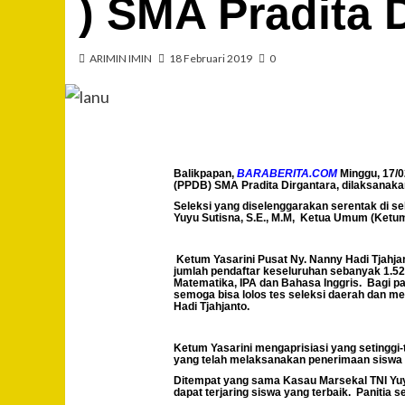
) SMA Pradita 
ARIMIN IMIN
18 Februari 2019
0
Balikpapan,
BARABERITA.COM
Minggu, 17/0
(PPDB) SMA Pradita Dirgantara, dilaksanakan
Seleksi yang diselenggarakan serentak di se
Yuyu Sutisna, S.E., M.M, Ketua Umum (Ketum)
Ketum Yasarini Pusat Ny. Nanny Hadi Tjahja
jumlah pendaftar keseluruhan sebanyak 1.525 
Matematika, IPA dan Bahasa Inggris. Bagi p
semoga bisa lolos tes seleksi daerah dan me
Hadi Tjahjanto.
Ketum Yasarini mengaprisiasi yang setinggi-
yang telah melaksanakan penerimaan siswa 
Ditempat yang sama Kasau Marsekal TNI Yuy
dapat terjaring siswa yang terbaik. Panitia s