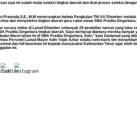
an saat ini sudah mulai seleksi tingkat daerah dan ikuti proses seleksi denga
n Pramuda,S.E., M.M menerangkan bahwa Pangkalan TNI AU Dhomber melalui
rima dan menyeleksi tingkat daerah para calon siswa SMA Pradita Dirgantara.
ar secara online di Lanud Dhomber sebanyak 29 pendaftar namun yang lulus ve
A Pradita Dirgantara tingkat daerah. Saya berharap diantara mereka banyak ya
 bulan Maret tahun ini di SMA Pradita Dirgantara, Solo,” kata Danlanud yang d
 Dinas Personel Lanud Mayor Adm Yogie Azhar selaku sekretaris tim menambah
asional dan full beasiswa ini kepada masyarakat Kalimantan Timur agar lebih b
gulan ini.