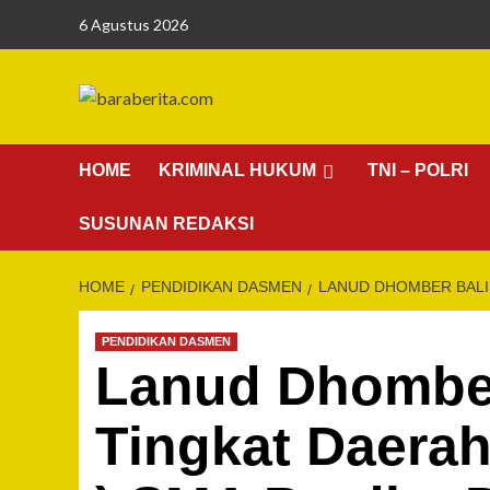
Skip
6 Agustus 2026
to
content
HOME
KRIMINAL HUKUM
TNI – POLRI
SUSUNAN REDAKSI
HOME
PENDIDIKAN DASMEN
LANUD DHOMBER BALIK
PENDIDIKAN DASMEN
Lanud Dhomber
Tingkat Daerah