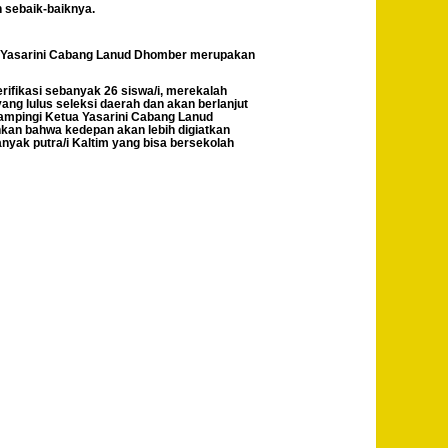
n sebaik-baiknya.
 Yasarini Cabang Lanud Dhomber merupakan
rifikasi sebanyak 26 siswa/i, merekalah
ng lulus seleksi daerah dan akan berlanjut
idampingi Ketua Yasarini Cabang Lanud
kan bahwa kedepan akan lebih digiatkan
anyak putra/i Kaltim yang bisa bersekolah
Post
Previous
Polda Jateng
Navigation
& Kodam IV
Dipnonegoro
Hadiri
Kegiatan
Nelayan
Berdzikir