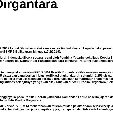
Dirgantara
2/2019 Lanud Dhomber melaksanakan tes tingkat daerah kepada calon peserta
 di SMP 5 Balikpapan, Minggu (17/2/2019).
luruh Indonesia dibuka secara resmi oleh Pembina Yasarini sekaligus Kepala 
 Yasarini Ibu Nanny Hadi Tjahjanto dan para pengurus Yasarini pusat melalui 
nto mengatakan seleksi PPDB SMA Pradita Dirgantara dilaksanakan serentak d
siswa dan yang berhasil lulus verifikasi tingkat daerah sejumlah 1.256 siswa.
ara peserta ikuti ujian dengan percaya diri, tunjukkan kemampuan akademis s
ngikuti tes selanjutnya yang akan dilaksanakan di SMA Pradita Dirgantara, Sol
tingginya kepada Panitia Daerah yaitu para Komandan Lanud beserta jajaran d
baru SMA Pradita Dirgantara.
u Sutisna, S.E., M.M menambahkan mudah-mudah pelaksanaan seleksi berjalan
eleksi hendaknya menjaga integritas, jujur, transparan dan tidak ada kepentinga