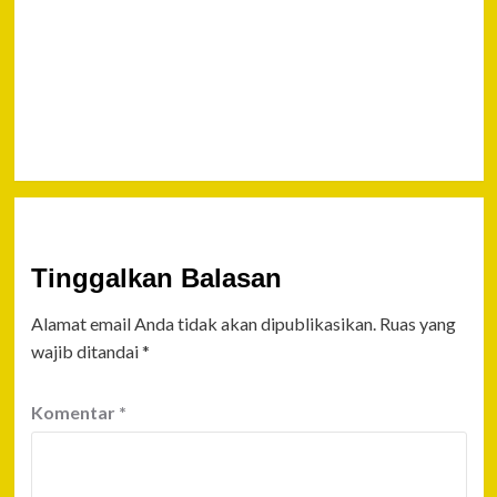
Desa
Penglipuran
Bali, Desa
Terbersih di
Dunia
Tinggalkan Balasan
Alamat email Anda tidak akan dipublikasikan.
Ruas yang
wajib ditandai
*
Komentar
*