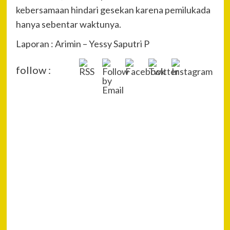
kebersamaan hindari gesekan karena pemilukada
hanya sebentar waktunya.
Laporan : Arimin – Yessy Saputri P
follow :
P
Pre
Des
Na
Wis
Des
Tor
Keu
Ka
di A
Air 
Gor
Next
Wisata