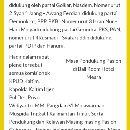
didukung oleh partai Golkar, Nasdem. Nomer urut
2 Syahri Jaang – Awang Ferdian didukung partai
Demookrat, PPP. PKB. Nomer urut 3 Isran Nur –
Hadi Mulyadi didukung partai Gerindra, PKS, PAN,
nomer urut 4Rusmadi – Syafaruddin didukung
partai PDIP dan Hanura.
Hadir dalam rapat
Masa Pendukung Paslon
plene tersebut
di Ball Room Hotel
semua komisionek
Mesra
KPUD Kaltim,
Kapolda Kaltim Irjen
Pol Drs. Priyo
Widiyanto, MM, Pangdam VI Mulawarman,
Muspida Tngkat I Kalimantan Timur, Serta
Pendukung dan Relawan Masing-masing Paslon
Gubernur, Hadir pula simpatisan dari ormas, Masa