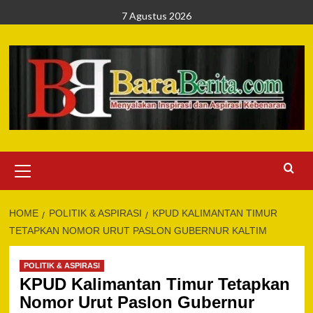
Skip
7 Agustus 2026
to
content
Primary
Menu
HOME
POLITIK & ASPIRASI
KPUD KALIMANTAN TIMUR
TETAPKAN NOMOR URUT PASLON GUBERNUR KALTIM
POLITIK & ASPIRASI
KPUD Kalimantan Timur Tetapkan
Nomor Urut Paslon Gubernur