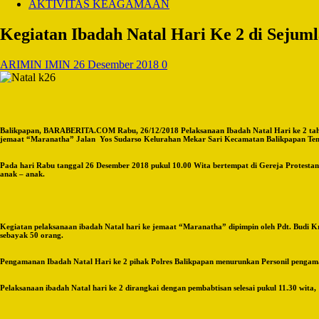
AKTIVITAS KEAGAMAAN
Kegiatan Ibadah Natal Hari Ke 2 di Sejum
ARIMIN IMIN
26 Desember 2018
0
Balikpapan, BARABERITA.COM Rabu, 26/12/2018 Pelaksanaan Ibadah Natal Hari ke 2 tahun 2
jemaat “Maranatha” Jalan Yos Sudarso Kelurahan Mekar Sari Kecamatan Balikpapan Teng
Pada hari Rabu tanggal 26 Desember 2018 pukul 10.00 Wita bertempat di Gereja Protestan
anak – anak.
Kegiatan pelaksanaan ibadah Natal hari ke jemaat “Maranatha” dipimpin oleh Pdt. Budi K
sebayak 50 orang.
Pengamanan Ibadah Natal Hari ke 2 pihak Polres Balikpapan menurunkan Personil pengamana
Pelaksanaan ibadah Natal hari ke 2 dirangkai dengan pembabtisan selesai pukul 11.30 wita,