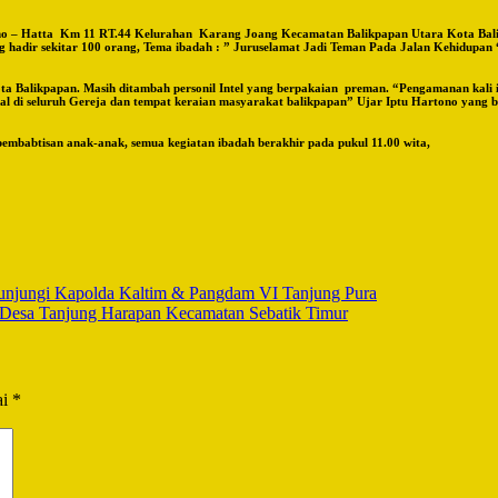
rno – Hatta Km 11 RT.44 Kelurahan Karang Joang Kecamatan Balikpapan Utara Kota Balikp
 hadir sekitar 100 orang, Tema ibadah : ” Juruselamat Jadi Teman Pada Jalan Kehidupan 
ota Balikpapan. Masih ditambah personil Intel yang berpakaian preman. “Pengamanan kali i
l di seluruh Gereja dan tempat keraian masyarakat balikpapan” Ujar Iptu Hartono yang 
pembabtisan anak-anak, semua kegiatan ibadah berakhir pada pukul 11.00 wita,
ikunjungi Kapolda Kaltim & Pangdam VI Tanjung Pura
 Desa Tanjung Harapan Kecamatan Sebatik Timur
ai
*