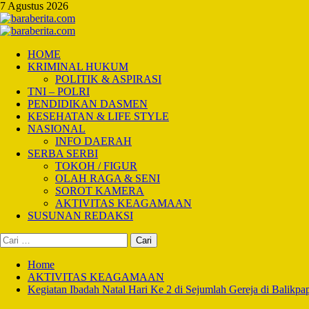
Skip
7 Agustus 2026
to
content
Primary
Menu
HOME
KRIMINAL HUKUM
POLITIK & ASPIRASI
TNI – POLRI
PENDIDIKAN DASMEN
KESEHATAN & LIFE STYLE
NASIONAL
INFO DAERAH
SERBA SERBI
TOKOH / FIGUR
OLAH RAGA & SENI
SOROT KAMERA
AKTIVITAS KEAGAMAAN
SUSUNAN REDAKSI
Cari
untuk:
Home
AKTIVITAS KEAGAMAAN
Kegiatan Ibadah Natal Hari Ke 2 di Sejumlah Gereja di Balikp