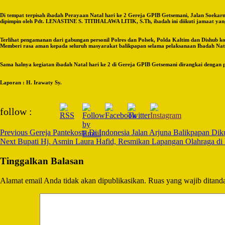
Di tempat terpisah ibadah Perayaan Natal hari ke 2 Gereja GPIB Getsemani, Jalan Soeka
dipimpin oleh Pdt. LENASTINE S. TITIHALAWA LITIK, S.Th, ibadah ini diikuti jamaat yang
Terlihat pengamanan dari gabungan personil Polres dan Polsek, Polda Kaltim dan Dishub k
Memberi rasa aman kepada seluruh masyarakat balikpapan selama pelaksanaan Ibadah Nata
Sama halnya kegiatan ibadah Natal hari ke 2 di Gereja GPIB Getsemani dirangkai dengan 
Laporan : H. Irawaty Sy.
Post
follow :
Navigation
Previous
Gereja Pantekosta Di Indonesia Jalan Arjuna Balikpapan D
Next
Bupati Hj. Asmin Laura Hafid, Resmikan Lapangan Olahraga di
Tinggalkan Balasan
Alamat email Anda tidak akan dipublikasikan.
Ruas yang wajib ditand