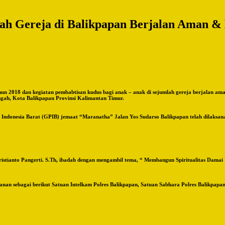
lah Gereja di Balikpapan Berjalan Aman &
018 dan kegiatan pembabtisan kudus bagi anak – anak di sejumlah gereja berjalan aman d
ah, Kota Balikpapan Provinsi Kalimantan Timur.
 Indonesia Barat (GPIB) jemaat “Maranatha” Jalan Yos Sudarso Balikpapan telah dilaksan
ristianto Pangerti. S.Th, ibadah dengan mengambil tema, “ Membangun Spiritualitas Dama
n sebagai berikut Satuan Intelkam Polres Balikpapan, Satuan Sabhara Polres Balikpapan, 