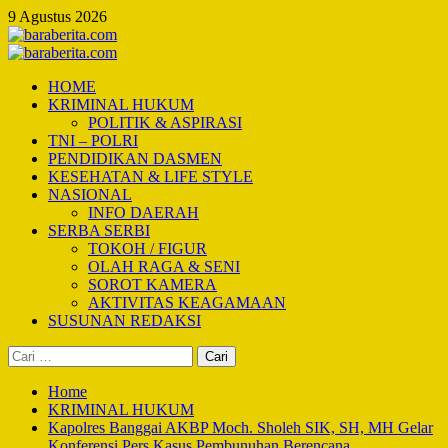
Skip
9 Agustus 2026
to
content
Primary
Menu
HOME
KRIMINAL HUKUM
POLITIK & ASPIRASI
TNI – POLRI
PENDIDIKAN DASMEN
KESEHATAN & LIFE STYLE
NASIONAL
INFO DAERAH
SERBA SERBI
TOKOH / FIGUR
OLAH RAGA & SENI
SOROT KAMERA
AKTIVITAS KEAGAMAAN
SUSUNAN REDAKSI
Cari
untuk:
Home
KRIMINAL HUKUM
Kapolres Banggai AKBP Moch. Sholeh SIK, SH, MH Gelar
Konferensi Pers Kasus Pembunuhan Berencana