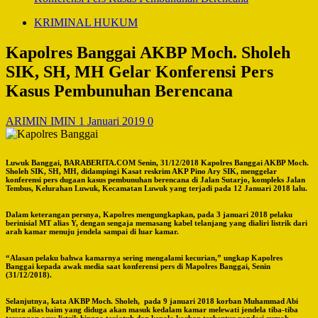
KRIMINAL HUKUM
Kapolres Banggai AKBP Moch. Sholeh
SIK, SH, MH Gelar Konferensi Pers
Kasus Pembunuhan Berencana
ARIMIN IMIN
1 Januari 2019
0
Luwuk Banggai, BARABERITA.COM Senin, 31/12/2018 Kapolres Banggai AKBP Moch.
Sholeh SIK, SH, MH, didampingi Kasat reskrim AKP Pino Ary SIK, menggelar
konferensi pers dugaan kasus pembunuhan berencana di Jalan Sutarjo, kompleks Jalan
Tembus, Kelurahan Luwuk, Kecamatan Luwuk yang terjadi pada 12 Januari 2018 lalu.
Dalam keterangan persnya, Kapolres mengungkapkan, pada 3 januari 2018 pelaku
berinisial MT alias Y, dengan sengaja memasang kabel telanjang yang dialiri listrik dari
arah kamar menuju jendela sampai di luar kamar.
“Alasan pelaku bahwa kamarnya sering mengalami kecurian,” ungkap Kapolres
Banggai kepada awak media saat konferensi pers di Mapolres Banggai, Senin
(31/12/2018).
Selanjutnya, kata AKBP Moch. Sholeh, pada 9 januari 2018 korban Muhammad Abi
Putra alias baim yang diduga akan masuk kedalam kamar melewati jendela tiba-tiba
tersengan arus listrik hingga terjatuh dan kepala korban terbentur pondasi rumah.