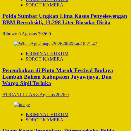
SOROT KAMERA
Polda Sumbar Ungkap Lima Kasus Penyelewengan
BBM Bersubsidi, 13.298 Liter Biosolar Disita
Ribowo
8 Agustus 2026
0
KRIMINAL HUKUM
SOROT KAMERA
Penembakan di Pintu Masuk Festival Budaya
Lembah Baliem Kabupaten Jayawijaya, Dua
Warga Sipil Terluka
ATRIANI LUAS
8 Agustus 2026
0
KRIMINAL HUKUM
SOROT KAMERA
Enam Kasus Terungkap, Ditresnarkoba Polda