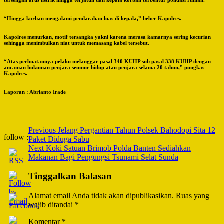
“Hingga korban mengalami pendarahan luas di kepala,” beber Kapolres.
Kapolres menurkan, motif tersangka yakni karena merasa kamarnya sering kecurian
sehingga menimbulkan niat untuk memasang kabel tersebut.
“Atas perbuatannya pelaku melanggar pasal 340 KUHP sub pasal 338 KUHP dengan
ancaman hukuman penjara seumur hidup atau penjara selama 20 tahun,” pungkas
Kapolres.
Laporan : Abrianto Irade
Post
Previous
Jelang Pergantian Tahun Polsek Bahodopi Sita 12
follow :
Paket Diduga Sabu
Navigation
Next
Koki Satuan Brimob Polda Banten Sediahkan
Makanan Bagi Pengungsi Tsunami Selat Sunda
Tinggalkan Balasan
Alamat email Anda tidak akan dipublikasikan.
Ruas yang
wajib ditandai
*
Komentar
*