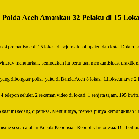
 Polda Aceh Amankan 32 Pelaku di 15 Loka
si premanisme di 15 lokasi di sejumlah kabupaten dan kota. Dalam pe
rdy menuturkan, penindakan itu bertujuan mengantisipasi praktik pr
g dibongkar polisi, yaitu di Banda Aceh 8 lokasi, Lhokseumawe 2 lo
4 telepon seluler, 2 rekaman video di lokasi, 1 senjata tajam, 195 kw
at ini sedang diperiksa. Menurutnya, mereka punya kemungkinan untuk
isme sesuai arahan Kepala Kepolisian Republik Indonesia. Dia berhar