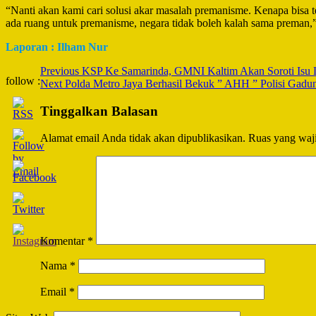
“Nanti akan kami cari solusi akar masalah premanisme. Kenapa bisa 
ada ruang untuk premanisme, negara tidak boleh kalah sama preman,”
Laporan : Ilham Nur
Post
Previous
KSP Ke Samarinda, GMNI Kaltim Akan Soroti Isu 
follow :
Next
Polda Metro Jaya Berhasil Bekuk ” AHH ” Polisi Gadu
Navigation
Tinggalkan Balasan
Alamat email Anda tidak akan dipublikasikan.
Ruas yang waji
Komentar
*
Nama
*
Email
*