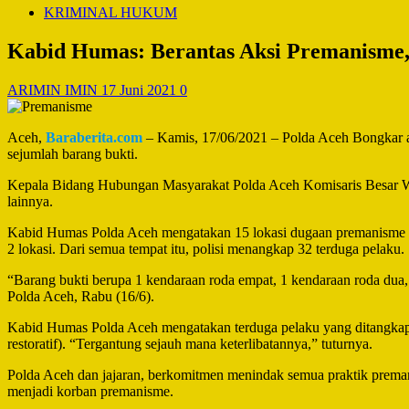
KRIMINAL HUKUM
Kabid Humas: Berantas Aksi Premanisme,
ARIMIN IMIN
17 Juni 2021
0
Aceh,
Baraberita.com
– Kamis, 17/06/2021 – Polda Aceh Bongkar ak
sejumlah barang bukti.
Kepala Bidang Hubungan Masyarakat Polda Aceh Komisaris Besar Wina
lainnya.
Kabid Humas Polda Aceh mengatakan 15 lokasi dugaan premanisme yan
2 lokasi. Dari semua tempat itu, polisi menangkap 32 terduga pelaku.
“Barang bukti berupa 1 kendaraan roda empat, 1 kendaraan roda dua, 
Polda Aceh, Rabu (16/6).
Kabid Humas Polda Aceh mengatakan terduga pelaku yang ditangkap sa
restoratif). “Tergantung sejauh mana keterlibatannya,” tuturnya.
Polda Aceh dan jajaran, berkomitmen menindak semua praktik preman
menjadi korban premanisme.