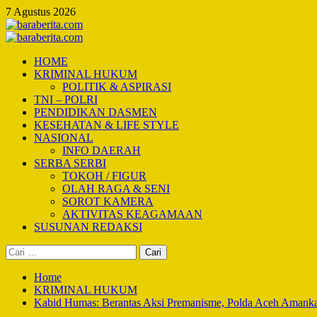
Skip
7 Agustus 2026
to
content
Primary
Menu
HOME
KRIMINAL HUKUM
POLITIK & ASPIRASI
TNI – POLRI
PENDIDIKAN DASMEN
KESEHATAN & LIFE STYLE
NASIONAL
INFO DAERAH
SERBA SERBI
TOKOH / FIGUR
OLAH RAGA & SENI
SOROT KAMERA
AKTIVITAS KEAGAMAAN
SUSUNAN REDAKSI
Cari
untuk:
Home
KRIMINAL HUKUM
Kabid Humas: Berantas Aksi Premanisme, Polda Aceh Amankan