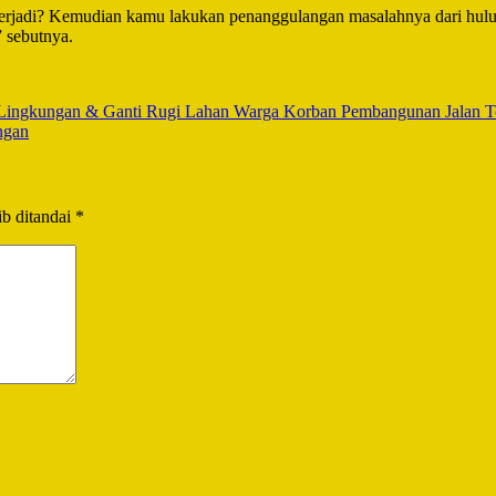
terjadi? Kemudian kamu lakukan penanggulangan masalahnya dari hulu 
 sebutnya.
Lingkungan & Ganti Rugi Lahan Warga Korban Pembangunan Jalan T
ngan
b ditandai
*