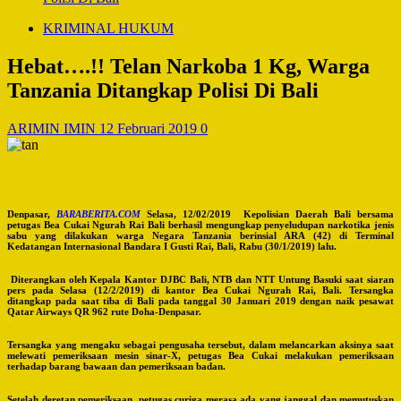
KRIMINAL HUKUM
Hebat….!! Telan Narkoba 1 Kg, Warga
Tanzania Ditangkap Polisi Di Bali
ARIMIN IMIN
12 Februari 2019
0
Denpasar,
BARABERITA.COM
Selasa, 12/02/2019 Kepolisian Daerah Bali bersama
petugas Bea Cukai Ngurah Rai Bali berhasil mengungkap penyeludupan narkotika jenis
sabu yang dilakukan warga Negara Tanzania berinsial ARA (42) di Terminal
Kedatangan Internasional Bandara I Gusti Rai, Bali, Rabu (30/1/2019) lalu.
Diterangkan oleh Kepala Kantor DJBC Bali, NTB dan NTT Untung Basuki saat siaran
pers pada Selasa (12/2/2019) di kantor Bea Cukai Ngurah Rai, Bali. Tersangka
ditangkap pada saat tiba di Bali pada tanggal 30 Januari 2019 dengan naik pesawat
Qatar Airways QR 962 rute Doha-Denpasar.
Tersangka yang mengaku sebagai pengusaha tersebut, dalam melancarkan aksinya saat
melewati pemeriksaan mesin sinar-X, petugas Bea Cukai melakukan pemeriksaan
terhadap barang bawaan dan pemeriksaan badan.
Setelah deretan pemeriksaan, petugas curiga merasa ada yang janggal dan memutuskan