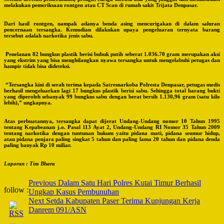
melakukan pemeriksaan rontgen atau CT Scan di rumah sakit Trijata Denpasar.
Dari hasil rontgen, nampak adanya benda asing mencurigakan di dalam saluran
pencernaan tersangka. Kemudian dilakukan upaya pengeluaran ternyata barang
tersebut adalah narkotika jenis sabu.
Penelanan 82 bungkus plastik berisi bubuk putih seberat 1.036.70 gram merupakan aksi
yang ekstrim yang bisa menghilangkan nyawa tersangka untuk mengelabuhi petugas dan
hampir tidak bisa dideteksi.
“Tersangka kini di serah terima kepada Satresnarkoba Polresta Denpasar, petugas medis
berhasil mengeluarkan lagi 17 bungkus plastik berisi sabu. Sehingga total barang bukti
yang diperoleh sebanyak 99 bungkus sabu dengan berat bersih 1.130,96 gram (satu kilo
lebih),” ungkapnya.
Atas perbuatannya, tersangka dapat dijerat Undang-Undang nomor 10 Tahun 1995
tentang Kepabeanan j.o. Pasal 113 Ayat 2, Undang-Undang RI Nomor 35 Tahun 2009
tentang narkotika dengan tuntunan hukum yaitu pidana mati, pidana seumur hidup,
atau pidana penjara paling singkat 5 tahun dan paling lama 20 tahun dan pidana denda
paling banyak Rp 10 miliar.
Laporan : Tim Bhara
Post
Previous
Dalam Satu Hari Polres Kutai Timur Berhasil
follow :
Ungkap Kasus Pembunuhan
Navigation
Next
Setda Kabupaten Paser Terima Kunjungan Kerja
Danrem 091/ASN