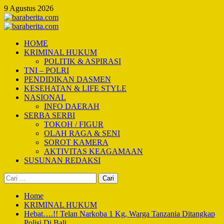
Skip
9 Agustus 2026
to
content
Primary
Menu
HOME
KRIMINAL HUKUM
POLITIK & ASPIRASI
TNI – POLRI
PENDIDIKAN DASMEN
KESEHATAN & LIFE STYLE
NASIONAL
INFO DAERAH
SERBA SERBI
TOKOH / FIGUR
OLAH RAGA & SENI
SOROT KAMERA
AKTIVITAS KEAGAMAAN
SUSUNAN REDAKSI
Cari
untuk:
Home
KRIMINAL HUKUM
Hebat….!! Telan Narkoba 1 Kg, Warga Tanzania Ditangkap
Polisi Di Bali