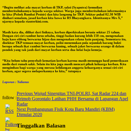
“Begitu melihat ada mayat korban di TKP, saksi (Syaputra) kemudian
memberitahukannya kepada warga sekitar. Warga juga memberitahukan informasinya
ke kita (Polsek Rumbai Pesisir) dan kita langsung ke TKP. Sekitar pukul 02.30 WIB
dinihari semalam, jasad korban kita bawa ke RS Bhayangkara. Identitasnya Mrs X,”
ujarnya kepada riauterkini.com.
Masih kata dia, dilihat dari fisiknya, korban diperkirakan berusia sekitar 25 tahun.
Dengan ciri-ciri rambut lurus sebahu, tinggi badan kurang lebih 150 cm, mengenakan
baju kaos oblong berwarna hijau dan mengenakan celana kain panjang. Sementara itu,
disekitar TKP temuan mayat korban, polisi menemukan pula sejumlah barang bukti
berupa sebuah ikat rambut berwarna kuning, sebuah jaket berwarna orange di dalam
pondok yang tak jauh dari mayat korban serta dua helai baju kemeja.
“Kita belum tahu penyebab kematian korban karena masih menunggu hasil pemeriksaan
medis dari rumah sakit. Selain itu kita juga masih mencari pihak keluarga korban. Kita
mengimbau bagi warga yang merasa kehilangan anggota keluarganya sesuai ciri-ciri
korban, agar segera melaporkannya ke kita,” tutupnya
Laporan : Yulianus
Post
Previous
Wujud Sinergitas TNI-POLRI, Sat Radar 224 dan
follow :
Brimob Gorontalo Latihan PHH Bersama di Lapangan Apel
Navigation
Radar
Next
Pembangunan Fisik Kota Baru Mandiri (KBM)
Dimulai 2020
Tinggalkan Balasan