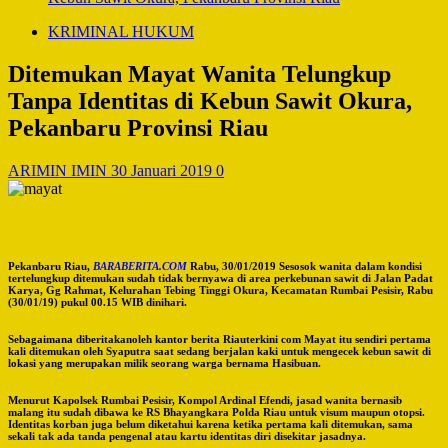
KRIMINAL HUKUM
Ditemukan Mayat Wanita Telungkup
Tanpa Identitas di Kebun Sawit Okura,
Pekanbaru Provinsi Riau
ARIMIN IMIN
30 Januari 2019
0
Pekanbaru Riau,
BARABERITA.COM
Rabu, 30/01/2019 Sesosok wanita dalam kondisi
tertelungkup ditemukan sudah tidak bernyawa di area perkebunan sawit di Jalan Padat
Karya, Gg Rahmat, Kelurahan Tebing Tinggi Okura, Kecamatan Rumbai Pesisir, Rabu
(30/01/19) pukul 00.15 WIB dinihari.
Sebagaimana diberitakanoleh kantor berita Riauterkini com Mayat itu sendiri pertama
kali ditemukan oleh Syaputra saat sedang berjalan kaki untuk mengecek kebun sawit di
lokasi yang merupakan milik seorang warga bernama Hasibuan.
Menurut Kapolsek Rumbai Pesisir, Kompol Ardinal Efendi, jasad wanita bernasib
malang itu sudah dibawa ke RS Bhayangkara Polda Riau untuk visum maupun otopsi.
Identitas korban juga belum diketahui karena ketika pertama kali ditemukan, sama
sekali tak ada tanda pengenal atau kartu identitas diri disekitar jasadnya.