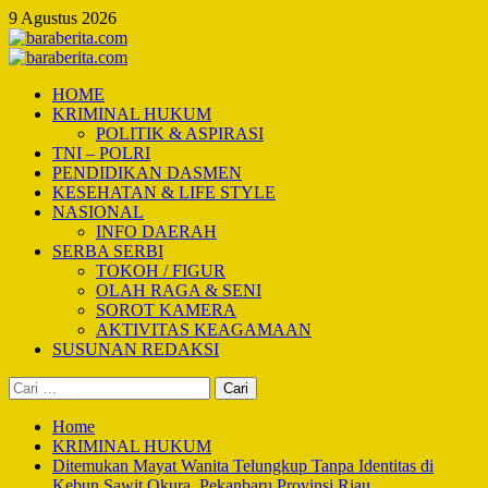
Skip
9 Agustus 2026
to
content
Primary
Menu
HOME
KRIMINAL HUKUM
POLITIK & ASPIRASI
TNI – POLRI
PENDIDIKAN DASMEN
KESEHATAN & LIFE STYLE
NASIONAL
INFO DAERAH
SERBA SERBI
TOKOH / FIGUR
OLAH RAGA & SENI
SOROT KAMERA
AKTIVITAS KEAGAMAAN
SUSUNAN REDAKSI
Cari
untuk:
Home
KRIMINAL HUKUM
Ditemukan Mayat Wanita Telungkup Tanpa Identitas di
Kebun Sawit Okura, Pekanbaru Provinsi Riau