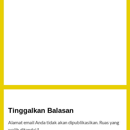
Hon
Kali
Next
SAMBUT HUT
YAYASAN
BHAYANGKARI
KE-38, POLDA
GORONTALO
GELAR LOMBA
PASKIBRAKA
Tinggalkan Balasan
Alamat email Anda tidak akan dipublikasikan.
Ruas yang
wajib ditandai
*