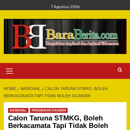
Skip
7 Agustus 2026
to
content
Primary
Menu
HOME
NASIONAL
CALON TARUNA STMKG, BOLEH
BERKACAMATA TAPI TIDAK BOLEH SILINDER
NASIONAL
PENDIDIKAN DASMEN
Calon Taruna STMKG, Boleh
Berkacamata Tapi Tidak Boleh