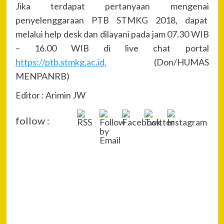
Jika terdapat pertanyaan mengenai
penyelenggaraan PTB STMKG 2018, dapat
melalui help desk dan dilayani pada jam 07.30 WIB
– 16.00 WIB di live chat portal
https://ptb.stmkg.ac.id.
(Don/HUMAS
MENPANRB)
Editor : Arimin JW
follow :
P
Pre
Sil
Na
den
Pen
Pre
Janj
Upa
Ken