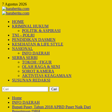
Skip
7 Agustus 2026
to
content
Primary
Menu
HOME
KRIMINAL HUKUM
POLITIK & ASPIRASI
TNI – POLRI
PENDIDIKAN DASMEN
KESEHATAN & LIFE STYLE
NASIONAL
INFO DAERAH
SERBA SERBI
TOKOH / FIGUR
OLAH RAGA & SENI
SOROT KAMERA
AKTIVITAS KEAGAMAAN
SUSUNAN REDAKSI
Cari
untuk:
Home
INFO DAERAH
Bupati Paser, Tahun 2018 APBD Paser Naik Dari
Penerimaan DBH