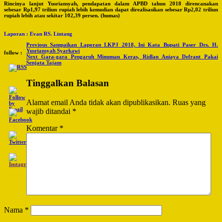
Rincinya lanjut Yusriansyah, pendapatan dalam APBD tahun 2018 direncanakan
sebesar Rp1,97 triliun rupiah lebih kemudian dapat direalisasikan sebesar Rp2,02 triliun
rupiah lebih atau sekitar 102,39 persen. (humas)
Laporan : Evan RS. Lintang
Post
Previous
Sampaikan Laporan LKPJ 2018, Ini Kata Bupati Paser Drs. H.
Yusriansyah Syarkawi
follow :
Navigation
Next
Gara-gara Pengaruh Minuman Keras, Ridlan Aniaya Defrant Pakai
Senjata Tajam
Tinggalkan Balasan
Alamat email Anda tidak akan dipublikasikan.
Ruas yang
wajib ditandai
*
Komentar
*
Nama
*