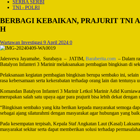
SERBA SERBI
TNI - POLRI
BERBAGI KEBAIKAN, PRAJURIT TNI 
H
Wartawan Investigasi
9 April 2024
0
Jalesveva Jayamahe, Surabaya – JATIM,
Baraberita.com
– Dalam ran
Batalyon Infanteri 3 Marinir melaksanakan pembagian bingkisan di se
Pelaksanaan kegiatan pembagian bingkisan berupa sembako ini, selain
rasa kebersamaan serta kekerabatan terhadap orang lain dan tentuny
Komandan Batalyon Infanteri 3 Marinir Letkol Marinir Adid Kurnia
merupakan salah satu upaya agar para prajurit bisa lebih dekat dengan
“Bingkisan sembako yang kita berikan kepada masyarakat semoga dapa
sebagai ajang silaturahmi dengan masyarakat agar hubungan yang baik s
Pada kesempatan terpisah, Kepala Staf Angkatan Laut (Kasal) Laksa
masyarakat sekitar serta dapat memberikan solusi terhadap permasala