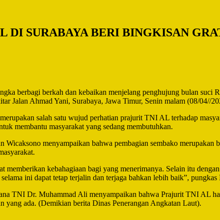
AL DI SURABAYA BERI BINGKISAN GR
gka berbagi berkah dan kebaikan menjelang penghujung bulan suci R
kitar Jalan Ahmad Yani, Surabaya, Jawa Timur, Senin malam (08/04//20
 merupakan salah satu wujud perhatian prajurit TNI AL terhadap masy
a untuk membantu masyarakat yang sedang membutuhkan.
wan Wicaksono menyampaikan bahwa pembagian sembako merupakan bent
 masyarakat.
t memberikan kebahagiaan bagi yang menerimanya. Selain itu dengan 
elama ini dapat tetap terjalin dan terjaga bahkan lebih baik”, pungkas
mana TNI Dr. Muhammad Ali menyampaikan bahwa Prajurit TNI AL haru
han yang ada. (Demikian berita Dinas Penerangan Angkatan Laut).