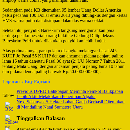
amplop warna coklat yang disimpan dalam tas.
Sedangkan pada KB ditemukan 95 lembar Uang Dollar Amerika
palsu pecahan 100 Dollar emisi 2013 yang dibungkus dengan kertas
HVS warna putih dan disimpan dalam tas warna coklat.
Setelah itu, penyidik Bareskrim langsung mengamankan para
terduga pelaku beserta barang bukti ke Gedung Dittipideksus
Bareskrim Polri untuk dilakukan penyidikan lebih lanjut.
Atas perbuatannya, para pelaku disangka melanggar Pasal 245
KUHP Jo Pasal 55 KUHP dengan ancaman pidana penjara paling
lama 15 tahun dan/atau Pasal 36 ayat (2) UU Nomor 7 Tahun 2011
tentang Mata Uang, dengan ancaman penjara paling lama 10 tahun
dan pidana denda paling banyak Rp.50.000.000.000,-
Laporan : Eny Fajriani
Post
Previous
DPRD Balikpapan Meminta Pemkot Balikpapan
follow :
Lebih Aktif Melakukam Penertiban Algaka
Navigation
Next
Sebanyak 5 Hektar Lahan Ganja Berhasil Ditemukan
di Mandailing Natal Sumatera Utara
Tinggalkan Balasan
Alamat email Anda tidak akan dipublikasikan.
Ruas yang