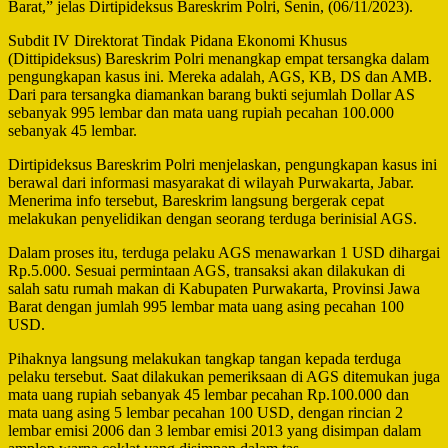
Barat,” jelas Dirtipideksus Bareskrim Polri, Senin, (06/11/2023).
Subdit IV Direktorat Tindak Pidana Ekonomi Khusus
(Dittipideksus) Bareskrim Polri menangkap empat tersangka dalam
pengungkapan kasus ini. Mereka adalah, AGS, KB, DS dan AMB.
Dari para tersangka diamankan barang bukti sejumlah Dollar AS
sebanyak 995 lembar dan mata uang rupiah pecahan 100.000
sebanyak 45 lembar.
Dirtipideksus Bareskrim Polri menjelaskan, pengungkapan kasus ini
berawal dari informasi masyarakat di wilayah Purwakarta, Jabar.
Menerima info tersebut, Bareskrim langsung bergerak cepat
melakukan penyelidikan dengan seorang terduga berinisial AGS.
Dalam proses itu, terduga pelaku AGS menawarkan 1 USD dihargai
Rp.5.000. Sesuai permintaan AGS, transaksi akan dilakukan di
salah satu rumah makan di Kabupaten Purwakarta, Provinsi Jawa
Barat dengan jumlah 995 lembar mata uang asing pecahan 100
USD.
Pihaknya langsung melakukan tangkap tangan kepada terduga
pelaku tersebut. Saat dilakukan pemeriksaan di AGS ditemukan juga
mata uang rupiah sebanyak 45 lembar pecahan Rp.100.000 dan
mata uang asing 5 lembar pecahan 100 USD, dengan rincian 2
lembar emisi 2006 dan 3 lembar emisi 2013 yang disimpan dalam