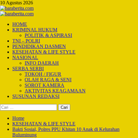
Skip
10 Agustus 2026
to
content
Primary
Menu
HOME
KRIMINAL HUKUM
POLITIK & ASPIRASI
TNI – POLRI
PENDIDIKAN DASMEN
KESEHATAN & LIFE STYLE
NASIONAL
INFO DAERAH
SERBA SERBI
TOKOH / FIGUR
OLAH RAGA & SENI
SOROT KAMERA
AKTIVITAS KEAGAMAAN
SUSUNAN REDAKSI
Cari
untuk:
Home
KESEHATAN & LIFE STYLE
Bakti Sosial, Polres PPU Khitan 10 Anak di Kelurahan
Buluminung