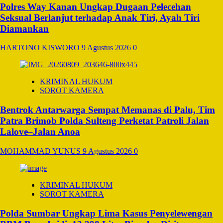
Polres Way Kanan Ungkap Dugaan Pelecehan
Seksual Berlanjut terhadap Anak Tiri, Ayah Tiri
Diamankan
HARTONO KISWORO
9 Agustus 2026
0
KRIMINAL HUKUM
SOROT KAMERA
Bentrok Antarwarga Sempat Memanas di Palu, Tim
Patra Brimob Polda Sulteng Perketat Patroli Jalan
Lalove–Jalan Anoa
MOHAMMAD YUNUS
9 Agustus 2026
0
KRIMINAL HUKUM
SOROT KAMERA
Polda Sumbar Ungkap Lima Kasus Penyelewengan