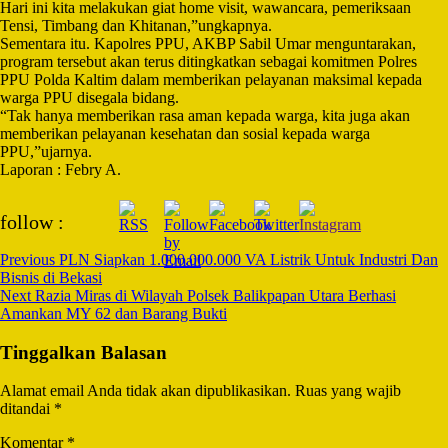
Hari ini kita melakukan giat home visit, wawancara, pemeriksaan
Tensi, Timbang dan Khitanan,”ungkapnya.
Sementara itu. Kapolres PPU, AKBP Sabil Umar menguntarakan,
program tersebut akan terus ditingkatkan sebagai komitmen Polres
PPU Polda Kaltim dalam memberikan pelayanan maksimal kepada
warga PPU disegala bidang.
“Tak hanya memberikan rasa aman kepada warga, kita juga akan
memberikan pelayanan kesehatan dan sosial kepada warga
PPU,”ujarnya.
Laporan : Febry A.
Post
follow :
Navigation
Previous
PLN Siapkan 1.000.000.000 VA Listrik Untuk Industri Dan
Bisnis di Bekasi
Next
Razia Miras di Wilayah Polsek Balikpapan Utara Berhasi
Amankan MY 62 dan Barang Bukti
Tinggalkan Balasan
Alamat email Anda tidak akan dipublikasikan.
Ruas yang wajib
ditandai
*
Komentar
*