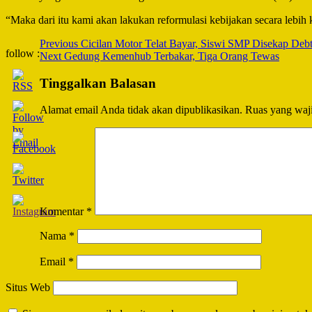
“Maka dari itu kami akan lakukan reformulasi kebijakan secara lebih 
Post
Previous
Cicilan Motor Telat Bayar, Siswi SMP Disekap Debt 
follow :
Next
Gedung Kemenhub Terbakar, Tiga Orang Tewas
Navigation
Tinggalkan Balasan
Alamat email Anda tidak akan dipublikasikan.
Ruas yang waji
Komentar
*
Nama
*
Email
*
Situs Web