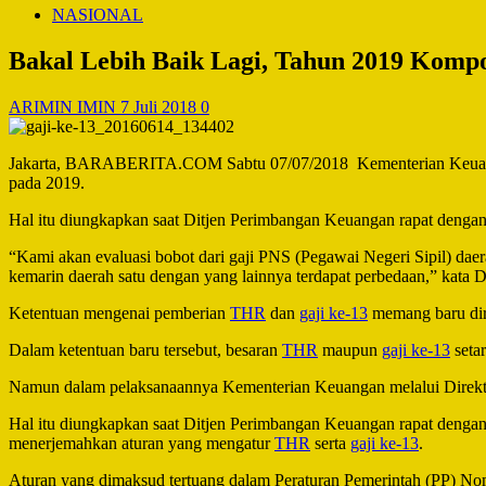
NASIONAL
Bakal Lebih Baik Lagi, Tahun 2019 Kompo
ARIMIN IMIN
7 Juli 2018
0
Jakarta, BARABERITA.COM Sabtu 07/07/2018 Kementerian Keuangan 
pada 2019.
Hal itu diungkapkan saat Ditjen Perimbangan Keuangan rapat denga
“Kami akan evaluasi bobot dari gaji PNS (Pegawai Negeri Sipil) daer
kemarin daerah satu dengan yang lainnya terdapat perbedaan,” kat
Ketentuan mengenai pemberian
THR
dan
gaji ke-13
memang baru dire
Dalam ketentuan baru tersebut, besaran
THR
maupun
gaji ke-13
setar
Namun dalam pelaksanaannya Kementerian Keuangan melalui Direkto
Hal itu diungkapkan saat Ditjen Perimbangan Keuangan rapat denga
menerjemahkan aturan yang mengatur
THR
serta
gaji ke-13
.
Aturan yang dimaksud tertuang dalam Peraturan Pemerintah (PP) N