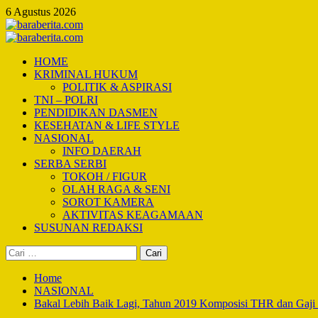
Skip
6 Agustus 2026
to
content
Primary
Menu
HOME
KRIMINAL HUKUM
POLITIK & ASPIRASI
TNI – POLRI
PENDIDIKAN DASMEN
KESEHATAN & LIFE STYLE
NASIONAL
INFO DAERAH
SERBA SERBI
TOKOH / FIGUR
OLAH RAGA & SENI
SOROT KAMERA
AKTIVITAS KEAGAMAAN
SUSUNAN REDAKSI
Cari
untuk:
Home
NASIONAL
Bakal Lebih Baik Lagi, Tahun 2019 Komposisi THR dan Gaji