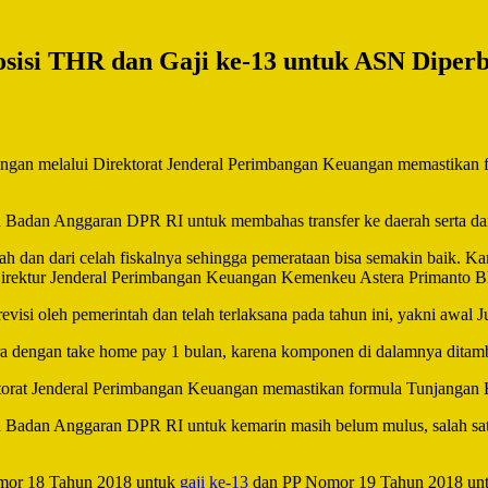
sisi THR dan Gaji ke-13 untuk ASN Diperb
melalui Direktorat Jenderal Perimbangan Keuangan memastikan for
n Badan Anggaran DPR RI untuk membahas transfer ke daerah serta da
ah dan dari celah fiskalnya sehingga pemerataan bisa semakin baik. K
a Direktur Jenderal Perimbangan Keuangan Kemenkeu Astera Primanto B
visi oleh pemerintah dan telah terlaksana pada tahun ini, yakni awal 
a dengan take home pay 1 bulan, karena komponen di dalamnya ditambah
rat Jenderal Perimbangan Keuangan memastikan formula Tunjangan Ha
n Badan Anggaran DPR RI untuk kemarin masih belum mulus, salah sat
omor 18 Tahun 2018 untuk
gaji ke-13
dan PP Nomor 19 Tahun 2018 un