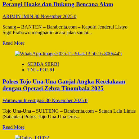
untuk
Perangi Hoaks dan Dukung Bencana Alam
Bantuan
Bencana
ARIMIN IMIN
30 November 2025
0
di
Aceh,
Serang – BANTEN – Baraberita.com – Kapolri Jenderal Listyo
Sumut,
Sigit Prabowo menghadiri acara jalan santai...
dan
Sumbar
Read
Read More
more
about
Kapolri
SERBA SERBI
Tekankan
TNI - POLRI
Sinergi
Polri
Polres Tojo Una-Una Ganjal Angka Kecelakaan
dan
Pers
dengan Operasi Zebra Tinombala 2025
dalam
Perangi
Wartawan Investigasi
30 November 2025
0
Hoaks
dan
Tojo Una-Una – SULTENG – Baraberita.com – Satuan Lalu Lintas
Dukung
(Satlantas) Polres Tojo Una-Una terus...
Bencana
Alam
Read
Read More
more
about