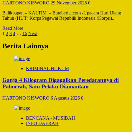
Perkuat
HARTONO KISWORO
29 November 2025
0
Persatuan
dan
Balikpapan – KALTIM – Baraberita.com -Upacara Hari Ulang
Pelestarian
Tahun (HUT) Korps Pegawai Republik Indonesia (Korpri)...
Tradisi
Read
Read More
Paginasi
more
1
2
3
4
…
16
Next
about
pos
Korpri
Berita Lainnya
Balikpapan
Rayakan
HUT
ke-
KRIMINAL HUKUM
54
dengan
Ganja 4 Kilogram Digagalkan Peredarannya di
Semangat
Palmerah, Satu Pelaku Diamankan
‘Bersatu,
Berdaulat,
Indonesia
HARTONO KISWORO
6 Agustus 2026
0
Maju
BENCANA - MUSIBAH
INFO DAERAH