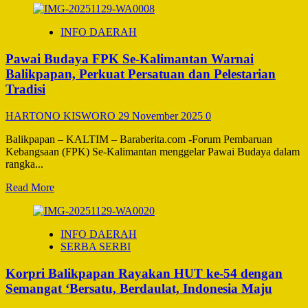
about
Polri
INFO DAERAH
Luncurkan
e-
Pawai Budaya FPK Se-Kalimantan Warnai
PPID,
Akses
Balikpapan, Perkuat Persatuan dan Pelestarian
Informasi
Tradisi
Publik
Lebih
HARTONO KISWORO
29 November 2025
0
Mudah
dan
Balikpapan – KALTIM – Baraberita.com -Forum Pembaruan
Transparan
Kebangsaan (FPK) Se-Kalimantan menggelar Pawai Budaya dalam
rangka...
Read
Read More
more
about
Pawai
INFO DAERAH
Budaya
SERBA SERBI
FPK
Se-
Korpri Balikpapan Rayakan HUT ke-54 dengan
Kalimantan
Warnai
Semangat ‘Bersatu, Berdaulat, Indonesia Maju
Balikpapan,