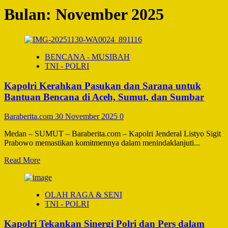
Bulan:
November 2025
BENCANA - MUSIBAH
TNI - POLRI
Kapolri Kerahkan Pasukan dan Sarana untuk
Bantuan Bencana di Aceh, Sumut, dan Sumbar
Baraberita.com
30 November 2025
0
Medan – SUMUT – Baraberita.com – Kapolri Jenderal Listyo Sigit
Prabowo memastikan komitmennya dalam menindaklanjuti...
Read
Read More
more
about
Kapolri
OLAH RAGA & SENI
Kerahkan
TNI - POLRI
Pasukan
dan
Kapolri Tekankan Sinergi Polri dan Pers dalam
Sarana