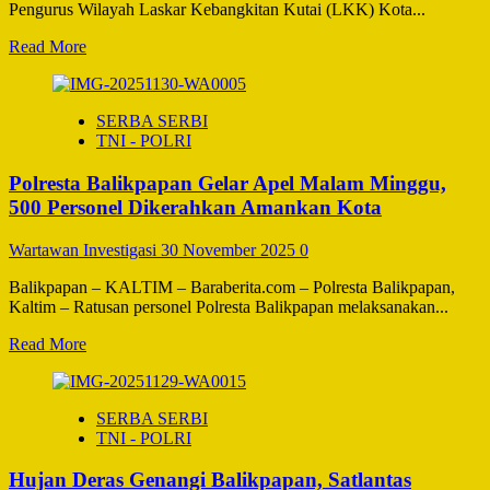
Penyumbang
Pengurus Wilayah Laskar Kebangkitan Kutai (LKK) Kota...
Devisa
Negara
Read
Read More
Selain
more
Minyak
about
Bumi,
Pengurus
SERBA SERBI
Batu
LKK
TNI - POLRI
Bara,
Balikpapan
Timah
Dikukuhkan,
Polresta Balikpapan Gelar Apel Malam Minggu,
&
Siap
Emas
Jaga
500 Personel Dikerahkan Amankan Kota
Keharmonisan
dan
Wartawan Investigasi
30 November 2025
0
Budaya
Benua
Balikpapan – KALTIM – Baraberita.com – Polresta Balikpapan,
Etam
Kaltim – Ratusan personel Polresta Balikpapan melaksanakan...
Read
Read More
more
about
Polresta
SERBA SERBI
Balikpapan
TNI - POLRI
Gelar
Apel
Hujan Deras Genangi Balikpapan, Satlantas
Malam