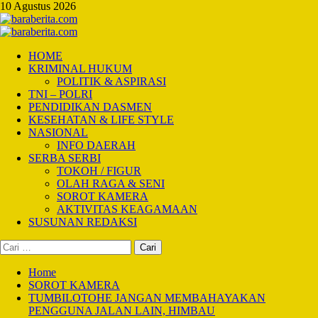
Skip
10 Agustus 2026
to
content
Primary
Menu
HOME
KRIMINAL HUKUM
POLITIK & ASPIRASI
TNI – POLRI
PENDIDIKAN DASMEN
KESEHATAN & LIFE STYLE
NASIONAL
INFO DAERAH
SERBA SERBI
TOKOH / FIGUR
OLAH RAGA & SENI
SOROT KAMERA
AKTIVITAS KEAGAMAAN
SUSUNAN REDAKSI
Cari
untuk:
Home
SOROT KAMERA
TUMBILOTOHE JANGAN MEMBAHAYAKAN
PENGGUNA JALAN LAIN, HIMBAU