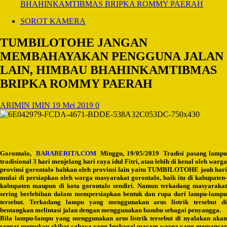
BHAHINKAMTIBMAS BRIPKA ROMMY PAERAH
SOROT KAMERA
TUMBILOTOHE JANGAN
MEMBAHAYAKAN PENGGUNA JALAN
LAIN, HIMBAU BHAHINKAMTIBMAS
BRIPKA ROMMY PAERAH
ARIMIN IMIN
19 Mei 2019
0
Gorontalo,
BARABERITA.COM
Minggu, 19/05/2019 Tradisi pasang lamp
tradisional 3 hari menjelang hari raya idul Fitri, atau lebih di kenal oleh warga
provinsi gorontalo bahkan oleh provinsi lain yaitu TUMBILOTOHE jauh hari
mulai di persiapkan oleh warga masyarakat gorontalo, baik itu di kabupaten-
kabupaten maupun di kota gorontalo sendiri. Namun terkadang masyarakat
sering berlebihan dalam mempersiapkan bentuk dan rupa dari lampu-lampu
tersebut. Terkadang lampu yang menggunakan arus listrik tersebut di
bentangkan melintasi jalan dengan menggunakan bambu sebagai penyangga.
Bila lampu-lampu yang menggunakan arus listrik tersebut di nyalakan akan
sangat memukau akibat cahaya yang berbagai macam warna yang memancar