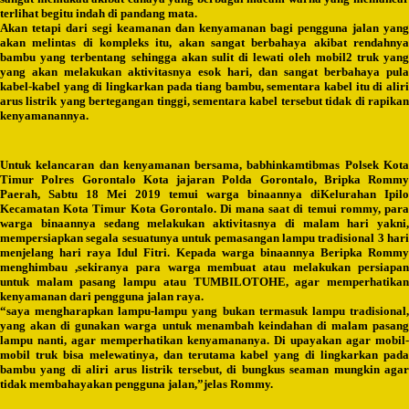
terlihat begitu indah di pandang mata.
Akan tetapi dari segi keamanan dan kenyamanan bagi pengguna jalan yang
akan melintas di kompleks itu, akan sangat berbahaya akibat rendahnya
bambu yang terbentang sehingga akan sulit di lewati oleh mobil2 truk yang
yang akan melakukan aktivitasnya esok hari, dan sangat berbahaya pula
kabel-kabel yang di lingkarkan pada tiang bambu, sementara kabel itu di aliri
arus listrik yang bertegangan tinggi, sementara kabel tersebut tidak di rapikan
kenyamanannya.
Untuk kelancaran dan kenyamanan bersama, babhinkamtibmas Polsek Kota
Timur Polres Gorontalo Kota jajaran Polda Gorontalo, Bripka Rommy
Paerah, Sabtu 18 Mei 2019 temui warga binaannya diKelurahan Ipilo
Kecamatan Kota Timur Kota Gorontalo. Di mana saat di temui rommy, para
warga binaannya sedang melakukan aktivitasnya di malam hari yakni,
mempersiapkan segala sesuatunya untuk pemasangan lampu tradisional 3 hari
menjelang hari raya Idul Fitri. Kepada warga binaannya Beripka Rommy
menghimbau ,sekiranya para warga membuat atau melakukan persiapan
untuk malam pasang lampu atau TUMBILOTOHE, agar memperhatikan
kenyamanan dari pengguna jalan raya.
“saya mengharapkan lampu-lampu yang bukan termasuk lampu tradisional,
yang akan di gunakan warga untuk menambah keindahan di malam pasang
lampu nanti, agar memperhatikan kenyamananya. Di upayakan agar mobil-
mobil truk bisa melewatinya, dan terutama kabel yang di lingkarkan pada
bambu yang di aliri arus listrik tersebut, di bungkus seaman mungkin agar
tidak membahayakan pengguna jalan,”jelas Rommy.