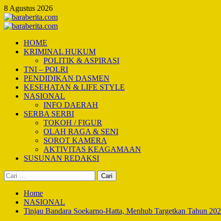
Skip
8 Agustus 2026
to
content
Primary
Menu
HOME
KRIMINAL HUKUM
POLITIK & ASPIRASI
TNI – POLRI
PENDIDIKAN DASMEN
KESEHATAN & LIFE STYLE
NASIONAL
INFO DAERAH
SERBA SERBI
TOKOH / FIGUR
OLAH RAGA & SENI
SOROT KAMERA
AKTIVITAS KEAGAMAAN
SUSUNAN REDAKSI
Cari
untuk:
Home
NASIONAL
Tinjau Bandara Soekarno-Hatta, Menhub Targetkan Tahun 20