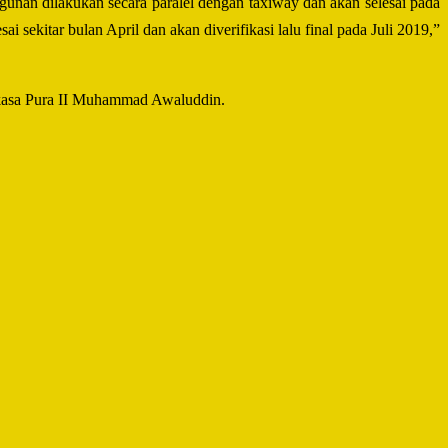
nan dilakukan secara paralel dengan taxiway dan akan selesai pada
sekitar bulan April dan akan diverifikasi lalu final pada Juli 2019,”
gkasa Pura II Muhammad Awaluddin.