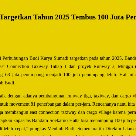
 Targetkan Tahun 2025 Tembus 100 Juta P
i Perhubungan Budi Karya Sumadi targetkan pada tahun 2025, Banda
st Connection Taxiway Tahap 1 dan proyek Runway 3, Minggu (1
 63 juta penumpang menjadi 100 juta penumpang lebih. Hal ini d
ub Budi.
aik dengan adanya pembangunan runway tiga, taxiway, dan cargo vil
tuk movement 81 penerbangan dalam per-jam. Rencananya nanti kita h
 juga membangun east connection taxiway dan cargo village karena per
 harapkan kapasitas Bandara Soekarno-Hatta bisa menampung 100 juta pe
jadi lebih cepat,” pungkas Menhub Budi. Sementara itu Direktur U