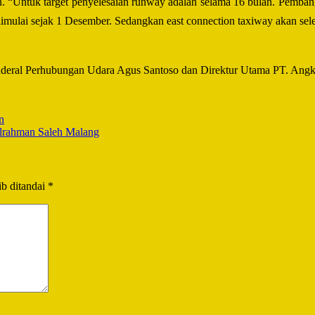
Untuk target penyelesaian runway adalah selama 16 bulan. Pembangu
lai sejak 1 Desember. Sedangkan east connection taxiway akan selesai 
Jenderal Perhubungan Udara Agus Santoso dan Direktur Utama PT. An
n
lrahman Saleh Malang
b ditandai
*