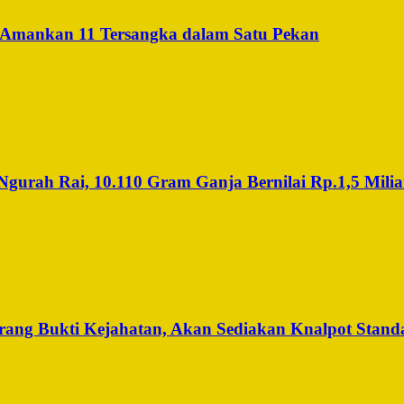
 Amankan 11 Tersangka dalam Satu Pekan
urah Rai, 10.110 Gram Ganja Bernilai Rp.1,5 Miliar
ng Bukti Kejahatan, Akan Sediakan Knalpot Standa