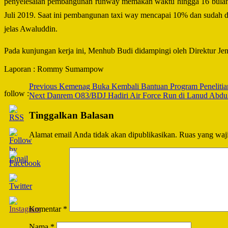
penyelesaian pembangunan runway memakan waktu hingga 16 bulan. “
Juli 2019. Saat ini pembangunan taxi way mencapai 10% dan sudah dimu
jelas Awaluddin.
Pada kunjungan kerja ini, Menhub Budi didampingi oleh Direktur 
Laporan : Rommy Sumampow
Post
Previous
Kemenag Buka Kembali Bantuan Program Penelitia
follow :
Next
Danrem O83/BDJ Hadiri Air Force Run di Lanud Abdu
Navigation
Tinggalkan Balasan
Alamat email Anda tidak akan dipublikasikan.
Ruas yang waji
Komentar
*
Nama
*