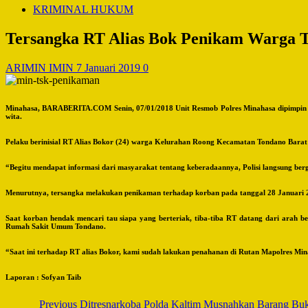
KRIMINAL HUKUM
Tersangka RT Alias Bok Penikam Warga 
ARIMIN IMIN
7 Januari 2019
0
Minahasa, BARABERITA.COM Senin, 07/01/2018 Unit Resmob Polres Minahasa dipimpin K
wita.
Pelaku berinisial RT Alias Bokor (24) warga Kelurahan Roong Kecamatan Tondano Bara
“Begitu mendapat informasi dari masyarakat tentang keberadaannya, Polisi langsung be
Menurutnya, tersangka melakukan penikaman terhadap korban pada tanggal 28 Januari 2
Saat korban hendak mencari tau siapa yang berteriak, tiba-tiba RT datang dari arah
Rumah Sakit Umum Tondano.
“Saat ini terhadap RT alias Bokor, kami sudah lakukan penahanan di Rutan Mapolres Min
Laporan : Sofyan Taib
Post
Previous
Ditresnarkoba Polda Kaltim Musnahkan Barang Bukt