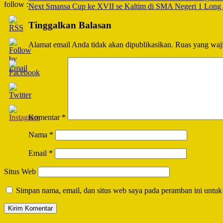
follow :
Next
Smansa Cup ke XVII se Kaltim di SMA Negeri 1 Long Iki
Navigation
Tinggalkan Balasan
Alamat email Anda tidak akan dipublikasikan.
Ruas yang waji
Komentar
*
Nama
*
Email
*
Situs Web
Simpan nama, email, dan situs web saya pada peramban ini untuk