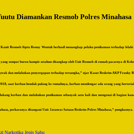
Tuutu Diamankan Resmob Polres Minahasa
anit Resmob Aiptu Ronny Wentuk berhasil menangkap pelaku penikaman terhadap lelaki 
t yang sempat buron hampir setahun ditangkap oleh Unit Resmob di rumah pacarnya di Ke
rgerak dan melakukan penyergapan terhadap tersangka,” ujar Kasat Reskrim AKP Franky R
018, saat korban hendak pulang ke rumahnya, korban mendengar ada orang yang berteria
 belakang korban dan melakukan penikaman sebanyak satu kali dan mengenai di bagian ka
ahasa, perkaranya ditangani Unit Jatanras Satuan Reskrim Polres Minahasa,” pungkasnya.
i Narkotika Jenis Sabu