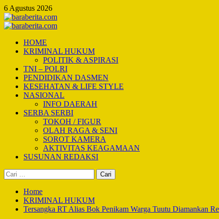
Skip
6 Agustus 2026
to
content
Primary
Menu
HOME
KRIMINAL HUKUM
POLITIK & ASPIRASI
TNI – POLRI
PENDIDIKAN DASMEN
KESEHATAN & LIFE STYLE
NASIONAL
INFO DAERAH
SERBA SERBI
TOKOH / FIGUR
OLAH RAGA & SENI
SOROT KAMERA
AKTIVITAS KEAGAMAAN
SUSUNAN REDAKSI
Cari
untuk:
Home
KRIMINAL HUKUM
Tersangka RT Alias Bok Penikam Warga Tuutu Diamankan Re