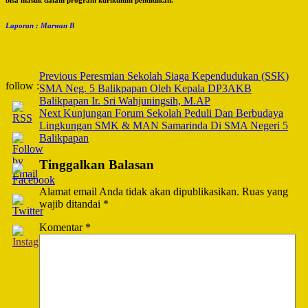
bisa masuk dalam program kurikulum pendidikan.”
Laporan : Marwan B
Post
Previous
Peresmian Sekolah Siaga Kependudukan (SSK)
follow :
SMA Neg. 5 Balikpapan Oleh Kepala DP3AKB
Navigation
Balikpapan Ir. Sri Wahjuningsih, M.AP
Next
Kunjungan Forum Sekolah Peduli Dan Berbudaya
Lingkungan SMK & MAN Samarinda Di SMA Negeri 5
Balikpapan
Tinggalkan Balasan
Alamat email Anda tidak akan dipublikasikan.
Ruas yang
wajib ditandai
*
Komentar
*