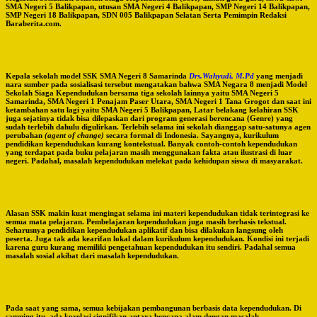
SMA Negeri 5 Balikpapan, utusan SMA Negeri 4 Balikpapan, SMP Negeri 14 Balikpapan,
SMP Negeri 18 Balikpapan, SDN 005 Balikpapan Selatan Serta Pemimpin Redaksi
Baraberita.com.
Kepala sekolah model SSK SMA Negeri 8 Samarinda
Drs.Wahyudi, M.Pd
yang menjadi
nara sumber pada sosialisasi tersebut mengatakan bahwa SMA Negara 8 menjadi Model
Sekolah Siaga Kependudukan bersama tiga sekolah lainnya yaitu SMA Negeri 5
Samarinda, SMA Negeri 1 Penajam Paser Utara, SMA Negeri 1 Tana Grogot dan saat ini
ketambahan satu lagi yaitu SMA Negeri 5 Balikpapan, Latar belakang kelahiran SSK
juga sejatinya tidak bisa dilepaskan dari program generasi berencana (Genre) yang
sudah terlebih dahulu digulirkan. Terlebih selama ini sekolah dianggap satu-satunya agen
perubahan
(agent of change)
secara formal di Indonesia. Sayangnya, kurikulum
pendidikan kependudukan kurang kontekstual. Banyak contoh-contoh kependudukan
yang terdapat pada buku pelajaran masih menggunakan fakta atau ilustrasi di luar
negeri. Padahal, masalah kependudukan melekat pada kehidupan siswa di masyarakat.
Alasan SSK makin kuat mengingat selama ini materi kependudukan tidak terintegrasi ke
semua mata pelajaran. Pembelajaran kependudukan juga masih berbasis tekstual.
Seharusnya pendidikan kependudukan aplikatif dan bisa dilakukan langsung oleh
peserta. Juga tak ada kearifan lokal dalam kurikulum kependudukan. Kondisi ini terjadi
karena guru kurang memiliki pengetahuan kependudukan itu sendiri. Padahal semua
masalah sosial akibat dari masalah kependudukan.
Pada saat yang sama, semua kebijakan pembangunan berbasis data kependudukan. Di
samping itu, ada korelasi signifikan antara bencana alam dengan masalah