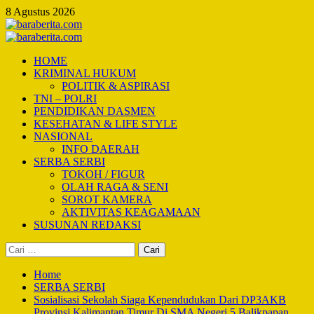
Skip
8 Agustus 2026
to
content
Primary
Menu
HOME
KRIMINAL HUKUM
POLITIK & ASPIRASI
TNI – POLRI
PENDIDIKAN DASMEN
KESEHATAN & LIFE STYLE
NASIONAL
INFO DAERAH
SERBA SERBI
TOKOH / FIGUR
OLAH RAGA & SENI
SOROT KAMERA
AKTIVITAS KEAGAMAAN
SUSUNAN REDAKSI
Cari
untuk:
Home
SERBA SERBI
Sosialisasi Sekolah Siaga Kependudukan Dari DP3AKB
Provinsi Kalimantan Timur Di SMA Negeri 5 Balikpapan