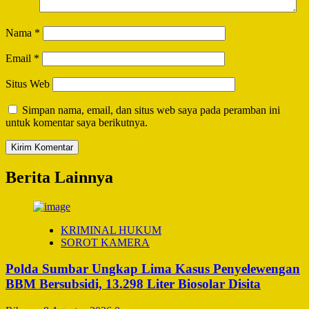
Nama
*
Email
*
Situs Web
Simpan nama, email, dan situs web saya pada peramban ini
untuk komentar saya berikutnya.
Berita Lainnya
KRIMINAL HUKUM
SOROT KAMERA
Polda Sumbar Ungkap Lima Kasus Penyelewengan
BBM Bersubsidi, 13.298 Liter Biosolar Disita