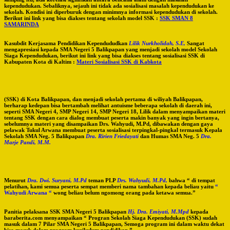
kependudukan. Sebaliknya, sejauh ini tidak ada sosialisasi masalah kependudukan ke
sekolah. Kondisi ini diperburuk dengan minimnya informasi kependudukan di sekolah.
Berikut ini link yang bisa diakses tentang sekolah model SSK :
SSK SMAN 8
SAMARINDA
Kasubdit Kerjasama Pendidikan Kependududkan
Lilik Nurkholidah, S.E,
Sangat
mengapresiasi kepada SMA Negeri 5 Balikpapan yang menjadi sekolah model Sekolah
Siaga Kependudukan, berikut ini link yang bisa diakses tentang sosialisasi SSK di
Kabupaten Kota di Kaltim :
Materi Sosialisasi SSK di Kabkota
(SSK) di Kota Balikpapan, dan menjadi sekolah pertama di wiliyah Balikpapan,
berharap kedepan bisa bertambah melihat antuisme beberapa sekolah di daerah ini,
seperti SMA Negeri 4, SMP Negeri 14, SMP Negeri 18, Lilik dalam menyampaikan materi
tentang SSK dengan cara dialog membuat peserta makin banyak yang ingin bertanya,
sebelumnya materi yang disampaikan Drs. Wahyudi, M.Pd, dibawakan dengan gaya
pelawak Tukul Arwana membuat peserta sosialisasi terpingkal-pingkal termasuk Kepala
Sekolah SMA Neg. 5 Balikpapan
Dra. Ririen Friedayati
dan Humas SMA Neg. 5
Dra.
Marje Pandi, M.M.
Menurut
Dra. Dwi. Suryani, M.Pd
teman PLP
Drs. Wahyudi, M.Pd,
bahwa “ di tempat
pelatihan, kami semua peserta sempat memberi nama tambahan kepada beliau yaitu
“
Wahyudi Arwana “
wong beliau belum ngomong orang pada ketawa semua.”
Panitia pelaksana SSK SMA Negeri 5 Balikpapan
Hj. Dra. Emiyati, M.Mpd
kepada
baraberita.com menyampaikan “ Progran Sekolah Siaga Kependudukan (SSK) sudah
masuk dalam 7 Pilar SMA Negeri 5 Balikpapan, Semoga program ini dalam waktu dekat