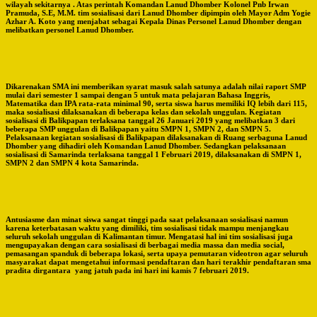
wilayah sekitarnya . Atas perintah Komandan Lanud Dhomber Kolonel Pnb Irwan
Pramuda, S.E, M.M. tim sosialisasi dari Lanud Dhomber dipimpin oleh Mayor Adm Yogie
Azhar A. Koto yang menjabat sebagai Kepala Dinas Personel Lanud Dhomber dengan
melibatkan personel Lanud Dhomber.
Dikarenakan SMA ini memberikan syarat masuk salah satunya adalah nilai raport SMP
mulai dari semester 1 sampai dengan 5 untuk mata pelajaran Bahasa Inggris,
Matematika dan IPA rata-rata minimal 90, serta siswa harus memiliki IQ lebih dari 115,
maka sosialisasi dilaksanakan di beberapa kelas dan sekolah unggulan. Kegiatan
sosialisasi di Balikpapan terlaksana tanggal 26 Januari 2019 yang melibatkan 3 dari
beberapa SMP unggulan di Balikpapan yaitu SMPN 1, SMPN 2, dan SMPN 5.
Pelaksanaan kegiatan sosialisasi di Balikpapan dilaksanakan di Ruang serbaguna Lanud
Dhomber yang dihadiri oleh Komandan Lanud Dhomber. Sedangkan pelaksanaan
sosialisasi di Samarinda terlaksana tanggal 1 Februari 2019, dilaksanakan di SMPN 1,
SMPN 2 dan SMPN 4 kota Samarinda.
Antusiasme dan minat siswa sangat tinggi pada saat pelaksanaan sosialisasi namun
karena keterbatasan waktu yang dimiliki, tim sosialisasi tidak mampu menjangkau
seluruh sekolah unggulan di Kalimantan timur. Mengatasi hal ini tim sosialisasi juga
mengupayakan dengan cara sosialisasi di berbagai media massa dan media social,
pemasangan spanduk di beberapa lokasi, serta upaya pemutaran videotron agar seluruh
masyarakat dapat mengetahui informasi pendaftaran dan hari terakhir pendaftaran sma
pradita dirgantara yang jatuh pada ini hari ini kamis 7 februari 2019.