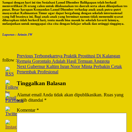
Sampai dengan hari ini tim Sosialsasi Lanud Dhomber Balikpapan telah berhasil
memverifikasi 26 orang calon untuk dilaksanakan tes daerah serta akan dilanjutkan tes
pusat. Besar harapan Komandan Lanud Dhomber terhadap anak-anak putra-putri
masyarakat Kalimantan Timur agar dapat bergabung dengan sekolah internasional
yang full beasiswa ini. Bagi anak-anak yang berminat namun tidak memenuhi syarat
diharapkan tidak berkecil hati, tentu masih bisa masuk ke sekolah favorit lainnya,
melanjutkan untuk menggapai cita-cita dengan belajar sebaik dan setinggi-tingginya.
Laporan : Arimin JW
Post
Previous
Terbongkarnya Praktik Prostitusi Di Kalangan
follow :
Remaja Gorontalo Adalah Hasil Temuan Anggota
Navigation
Next
Gubernur Kaltim Isran Noor Minta Perbakin Cetak
Penembak Profesional
Tinggalkan Balasan
Alamat email Anda tidak akan dipublikasikan.
Ruas yang
wajib ditandai
*
Komentar
*