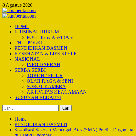
Skip
8 Agustus 2026
to
content
Primary
Menu
HOME
KRIMINAL HUKUM
POLITIK & ASPIRASI
TNI – POLRI
PENDIDIKAN DASMEN
KESEHATAN & LIFE STYLE
NASIONAL
INFO DAERAH
SERBA SERBI
TOKOH / FIGUR
OLAH RAGA & SENI
SOROT KAMERA
AKTIVITAS KEAGAMAAN
SUSUNAN REDAKSI
Cari
untuk:
Home
PENDIDIKAN DASMEN
Sosialisasi Sekolah Menengah Atas (SMA) Pradita Dirgantara
di Lanud Dhomber