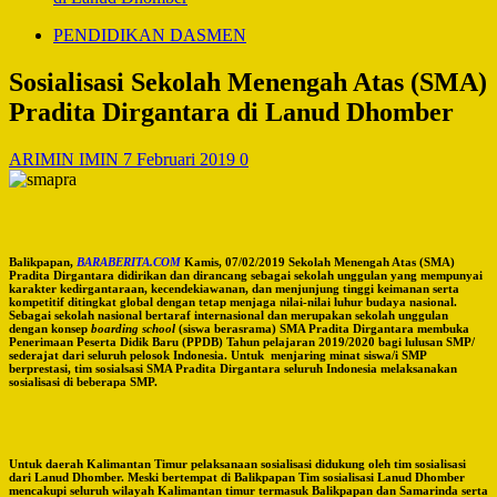
PENDIDIKAN DASMEN
Sosialisasi Sekolah Menengah Atas (SMA)
Pradita Dirgantara di Lanud Dhomber
ARIMIN IMIN
7 Februari 2019
0
Balikpapan,
BARABERITA.COM
Kamis, 07/02/2019 Sekolah Menengah Atas (SMA)
Pradita Dirgantara didirikan dan dirancang sebagai sekolah unggulan yang mempunyai
karakter kedirgantaraan, kecendekiawanan, dan menjunjung tinggi keimanan serta
kompetitif ditingkat global dengan tetap menjaga nilai-nilai luhur budaya nasional.
Sebagai sekolah nasional bertaraf internasional dan merupakan sekolah unggulan
dengan konsep
boarding school
(siswa berasrama) SMA Pradita Dirgantara membuka
Penerimaan Peserta Didik Baru (PPDB) Tahun pelajaran 2019/2020 bagi lulusan SMP/
sederajat dari seluruh pelosok Indonesia. Untuk menjaring minat siswa/i SMP
berprestasi, tim sosialsasi SMA Pradita Dirgantara seluruh Indonesia melaksanakan
sosialisasi di beberapa SMP.
Untuk daerah Kalimantan Timur pelaksanaan sosialisasi didukung oleh tim sosialisasi
dari Lanud Dhomber. Meski bertempat di Balikpapan Tim sosialisasi Lanud Dhomber
mencakupi seluruh wilayah Kalimantan timur termasuk Balikpapan dan Samarinda serta