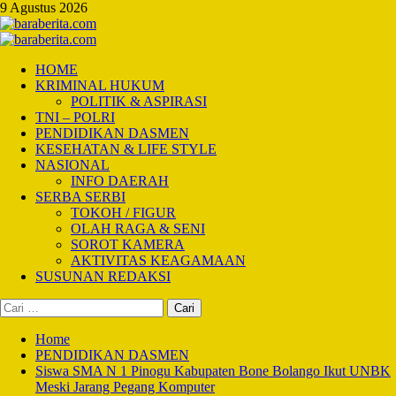
Skip
9 Agustus 2026
to
content
Primary
Menu
HOME
KRIMINAL HUKUM
POLITIK & ASPIRASI
TNI – POLRI
PENDIDIKAN DASMEN
KESEHATAN & LIFE STYLE
NASIONAL
INFO DAERAH
SERBA SERBI
TOKOH / FIGUR
OLAH RAGA & SENI
SOROT KAMERA
AKTIVITAS KEAGAMAAN
SUSUNAN REDAKSI
Cari
untuk:
Home
PENDIDIKAN DASMEN
Siswa SMA N 1 Pinogu Kabupaten Bone Bolango Ikut UNBK
Meski Jarang Pegang Komputer