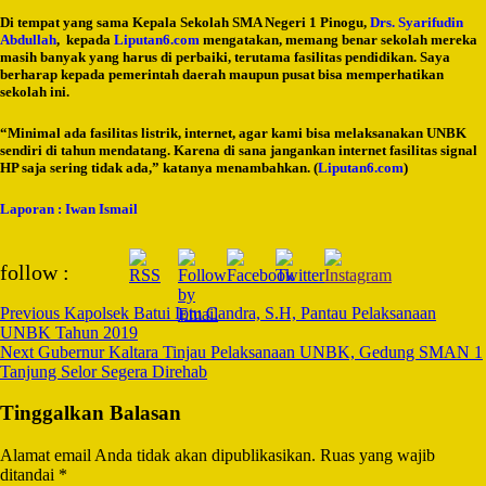
Di tempat yang sama Kepala Sekolah SMA Negeri 1 Pinogu,
Drs. Syarifudin
Abdullah
, kepada
Liputan6.com
mengatakan, memang benar sekolah mereka
masih banyak yang harus di perbaiki, terutama fasilitas pendidikan. Saya
berharap kepada pemerintah daerah maupun pusat bisa memperhatikan
sekolah ini.
“Minimal ada fasilitas listrik, internet, agar kami bisa melaksanakan UNBK
sendiri di tahun mendatang. Karena di sana jangankan internet fasilitas signal
HP saja sering tidak ada,” katanya menambahkan. (
Liputan6.com
)
Laporan : Iwan Ismail
Post
follow :
Navigation
Previous
Kapolsek Batui Iptu Candra, S.H, Pantau Pelaksanaan
UNBK Tahun 2019
Next
Gubernur Kaltara Tinjau Pelaksanaan UNBK, Gedung SMAN 1
Tanjung Selor Segera Direhab
Tinggalkan Balasan
Alamat email Anda tidak akan dipublikasikan.
Ruas yang wajib
ditandai
*