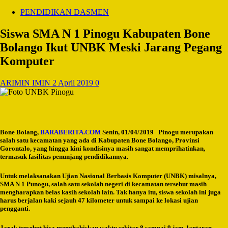
PENDIDIKAN DASMEN
Siswa SMA N 1 Pinogu Kabupaten Bone
Bolango Ikut UNBK Meski Jarang Pegang
Komputer
ARIMIN IMIN
2 April 2019
0
Bone Bolang,
BARABERITA.COM
Senin, 01/04/2019 Pinogu merupakan
salah satu kecamatan yang ada di Kabupaten Bone Bolango, Provinsi
Gorontalo, yang hingga kini kondisinya masih sangat memprihatinkan,
termasuk fasilitas penunjang pendidikannya.
Untuk melaksanakan Ujian Nasional Berbasis Komputer (UNBK) misalnya,
SMA N 1 Punogu, salah satu sekolah negeri di kecamatan tersebut masih
mengharapkan belas kasih sekolah lain. Tak hanya itu, siswa sekolah ini juga
harus berjalan kaki sejauh 47 kilometer untuk sampai ke lokasi ujian
pengganti.
Jarak tersebut bisa menghabiskan waktu sekitar 8 sampai 9 jam, lantaran