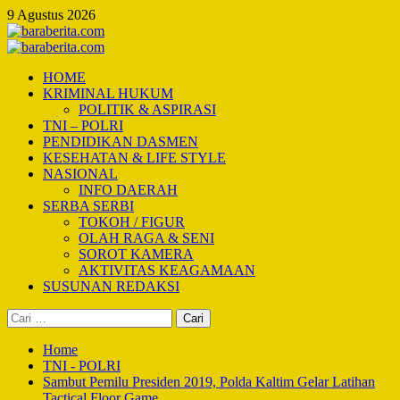
Skip
9 Agustus 2026
to
content
Primary
Menu
HOME
KRIMINAL HUKUM
POLITIK & ASPIRASI
TNI – POLRI
PENDIDIKAN DASMEN
KESEHATAN & LIFE STYLE
NASIONAL
INFO DAERAH
SERBA SERBI
TOKOH / FIGUR
OLAH RAGA & SENI
SOROT KAMERA
AKTIVITAS KEAGAMAAN
SUSUNAN REDAKSI
Cari
untuk:
Home
TNI - POLRI
Sambut Pemilu Presiden 2019, Polda Kaltim Gelar Latihan
Tactical Floor Game