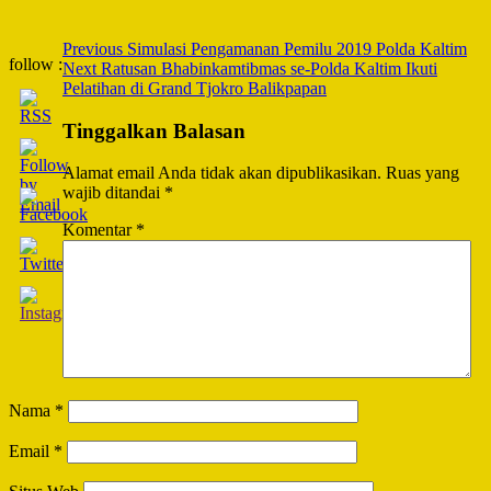
Post
Previous
Simulasi Pengamanan Pemilu 2019 Polda Kaltim
follow :
Next
Ratusan Bhabinkamtibmas se-Polda Kaltim Ikuti
Navigation
Pelatihan di Grand Tjokro Balikpapan
Tinggalkan Balasan
Alamat email Anda tidak akan dipublikasikan.
Ruas yang
wajib ditandai
*
Komentar
*
Nama
*
Email
*