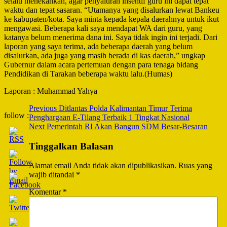
selalu menekankan, agar penyaluran insentif guru ini dapat tepat
waktu dan tepat sasaran. “Utamanya yang disalurkan lewat Bankeu
ke kabupaten/kota. Saya minta kepada kepala daerahnya untuk ikut
mengawasi. Beberapa kali saya mendapat WA dari guru, yang
katanya belum menerima dana ini. Saya tidak ingin ini terjadi. Dari
laporan yang saya terima, ada beberapa daerah yang belum
disalurkan, ada juga yang masih berada di kas daerah,” ungkap
Gubernur dalam acara pertemuan dengan para tenaga bidang
Pendidikan di Tarakan beberapa waktu lalu.(Humas)
Laporan : Muhammad Yahya
Post
Previous
Ditlantas Polda Kalimantan Timur Terima
follow :
Penghargaan E-Tilang Terbaik 1 Tingkat Nasional
Navigation
Next
Pemerintah RI Akan Bangun SDM Besar-Besaran
Tinggalkan Balasan
Alamat email Anda tidak akan dipublikasikan.
Ruas yang
wajib ditandai
*
Komentar
*