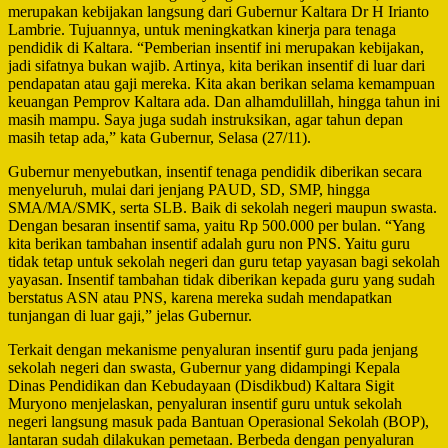
merupakan kebijakan langsung dari Gubernur Kaltara Dr H Irianto
Lambrie. Tujuannya, untuk meningkatkan kinerja para tenaga
pendidik di Kaltara. “Pemberian insentif ini merupakan kebijakan,
jadi sifatnya bukan wajib. Artinya, kita berikan insentif di luar dari
pendapatan atau gaji mereka. Kita akan berikan selama kemampuan
keuangan Pemprov Kaltara ada. Dan alhamdulillah, hingga tahun ini
masih mampu. Saya juga sudah instruksikan, agar tahun depan
masih tetap ada,” kata Gubernur, Selasa (27/11).
Gubernur menyebutkan, insentif tenaga pendidik diberikan secara
menyeluruh, mulai dari jenjang PAUD, SD, SMP, hingga
SMA/MA/SMK, serta SLB. Baik di sekolah negeri maupun swasta.
Dengan besaran insentif sama, yaitu Rp 500.000 per bulan. “Yang
kita berikan tambahan insentif adalah guru non PNS. Yaitu guru
tidak tetap untuk sekolah negeri dan guru tetap yayasan bagi sekolah
yayasan. Insentif tambahan tidak diberikan kepada guru yang sudah
berstatus ASN atau PNS, karena mereka sudah mendapatkan
tunjangan di luar gaji,” jelas Gubernur.
Terkait dengan mekanisme penyaluran insentif guru pada jenjang
sekolah negeri dan swasta, Gubernur yang didampingi Kepala
Dinas Pendidikan dan Kebudayaan (Disdikbud) Kaltara Sigit
Muryono menjelaskan, penyaluran insentif guru untuk sekolah
negeri langsung masuk pada Bantuan Operasional Sekolah (BOP),
lantaran sudah dilakukan pemetaan. Berbeda dengan penyaluran