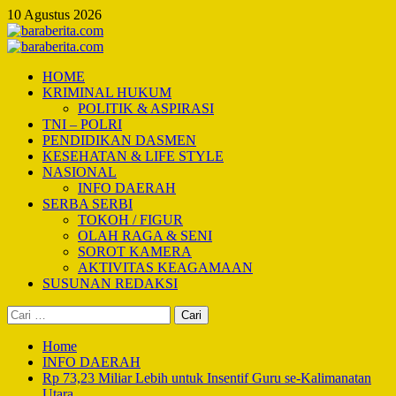
Skip
10 Agustus 2026
to
content
Primary
Menu
HOME
KRIMINAL HUKUM
POLITIK & ASPIRASI
TNI – POLRI
PENDIDIKAN DASMEN
KESEHATAN & LIFE STYLE
NASIONAL
INFO DAERAH
SERBA SERBI
TOKOH / FIGUR
OLAH RAGA & SENI
SOROT KAMERA
AKTIVITAS KEAGAMAAN
SUSUNAN REDAKSI
Cari
untuk:
Home
INFO DAERAH
Rp 73,23 Miliar Lebih untuk Insentif Guru se-Kalimanatan
Utara