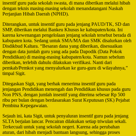
insentif guru pada sekolah swasta, di mana diberikan melalui hibah
dengan teknis masing-masing sekolah menandatangani Naskah
Perjanjian Hibah Daerah (NPHD).
Diterangkan, untuk insentif guru pada jenjang PAUD/TK, SD dan
SMP, diberikan melalui Bankeu Khusus ke kabupaten/kota. Ini
karena kewenangan pengelolaan jenjang sekolah tersebut berada di
kabupaten kota. Sedang untuk SMA/MA dan SMK disalurkan oleh
Disdikbud Kaltara. “Besaran dana yang diberikan, disesuaikan
dengan data jumlah guru yang ada pada Dapodik (Data Pokok
Pendidikan) di masing-masing kabupaten/kota. Namun sebelum
diberikan, terlebih dahulu dilakukan verifikasi. Nanti dari
pemkab/Pemkot yang menyalurkan ke guru-guru di wilayahnya,”
timpal Sigit.
Ditegaskan Sigit, yang berhak menerima insentif guru pada
jenjangan Pendidikan menengah dan Pendidikan khusus pada guru
Non PNS, dengan jumlah insentif yang diterima sebesar Rp 500
ribu per bulan dengan berdasarakan Surat Keputusan (SK) Pejabat
Pembina Kepegawaian.
Sejauh ini, kata Sigit, untuk penyaluran insentif guru pada jenjang
SLTA berjalan lancar. Pencairan dilakukan setiap triwulan sekali.
Terkecuali untuk yang sekolah negeri. Karena ada perubahan
aturan, dari hibah menjadi bantuan langsung, sehingga proses