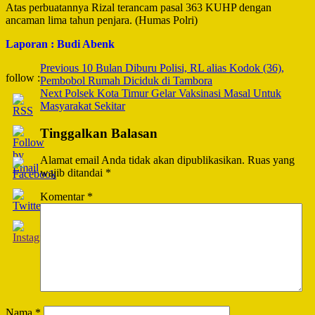
Atas perbuatannya Rizal terancam pasal 363 KUHP dengan
ancaman lima tahun penjara. (Humas Polri)
Laporan : Budi Abenk
Post
Previous
10 Bulan Diburu Polisi, RL alias Kodok (36),
follow :
Pembobol Rumah Diciduk di Tambora
Navigation
Next
Polsek Kota Timur Gelar Vaksinasi Masal Untuk
Masyarakat Sekitar
Tinggalkan Balasan
Alamat email Anda tidak akan dipublikasikan.
Ruas yang
wajib ditandai
*
Komentar
*
Nama
*