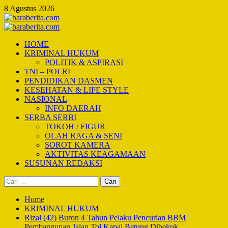
Skip
8 Agustus 2026
to
content
Primary
Menu
HOME
KRIMINAL HUKUM
POLITIK & ASPIRASI
TNI – POLRI
PENDIDIKAN DASMEN
KESEHATAN & LIFE STYLE
NASIONAL
INFO DAERAH
SERBA SERBI
TOKOH / FIGUR
OLAH RAGA & SENI
SOROT KAMERA
AKTIVITAS KEAGAMAAN
SUSUNAN REDAKSI
Cari
untuk:
Home
KRIMINAL HUKUM
Rizal (42) Buron 4 Tahun Pelaku Pencurian BBM
Pembangunan Jalan Tol Kapal Betung Dibekuk