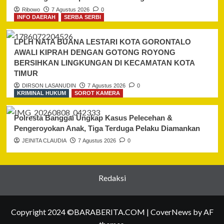
Ribowo
7 Agustus 2026
0
INFO DAERAH
SERBA SERBI
LPLH NATA BUANA LESTARI KOTA GORONTALO
AWALI KIPRAH DENGAN GOTONG ROYONG
BERSIHKAN LINGKUNGAN DI KECAMATAN KOTA
TIMUR
DIRSON LASANUDIN
7 Agustus 2026
0
KRIMINAL HUKUM
SOROT KAMERA
Polresta Banggai Ungkap Kasus Pelecehan &
Pengeroyokan Anak, Tiga Terduga Pelaku Diamankan
JEINITA CLAUDIA
7 Agustus 2026
0
Redaksi
Copyright 2024 ©BARABERITA.COM
|
CoverNews
by AF