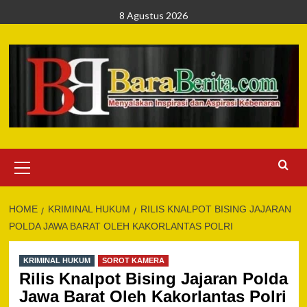
Skip
8 Agustus 2026
to
content
Primary
Menu
HOME
KRIMINAL HUKUM
RILIS KNALPOT BISING JAJARAN
POLDA JAWA BARAT OLEH KAKORLANTAS POLRI
KRIMINAL HUKUM
SOROT KAMERA
Rilis Knalpot Bising Jajaran Polda
Jawa Barat Oleh Kakorlantas Polri