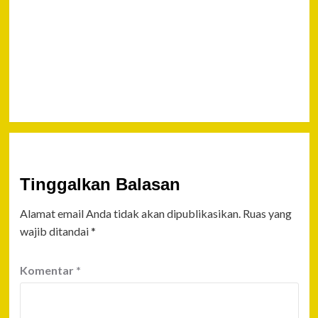
Kuasai
Matematika
dan
Bahasa
Inggris
Tinggalkan Balasan
Alamat email Anda tidak akan dipublikasikan.
Ruas yang
wajib ditandai
*
Komentar
*