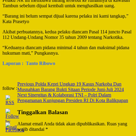
Pelaku NR ini membawa barang tersebut ke rumahnya di kawasan
Tambun sebelum dijual kembali untuk menghasilkan uang.
“Barang ini belum sempat dijual karena pelaku ini kami tangkap,”
Kata Prasetyo
Akibat perbuatannya, kedua pelaku diancam Pasal 114 juncto Pasal
112 Undang-Undang Nomor 35 tahun 2009 tentang Narkotika.
“Keduanya diancam pidana minimal 4 tahun dan maksimal pidana
hukuman mati,” Pungkasnya.
Laporan : Tanto Ribowo
Post
Previous
Polda Kepri Ungkap 19 Kasus Narkoba Dan
follow :
Musnahkan Barang Bukti Sitaan Periode Juni-Juli 2024
Navigation
Next
Sinergitas & Kolaborasi TNI – Polri Dalam
Pengamanan Kunjungan Presiden RI Di Kota Balikpapan
Tinggalkan Balasan
Alamat email Anda tidak akan dipublikasikan.
Ruas yang
wajib ditandai
*