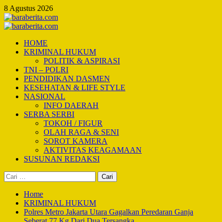
Skip
8 Agustus 2026
to
content
Primary
Menu
HOME
KRIMINAL HUKUM
POLITIK & ASPIRASI
TNI – POLRI
PENDIDIKAN DASMEN
KESEHATAN & LIFE STYLE
NASIONAL
INFO DAERAH
SERBA SERBI
TOKOH / FIGUR
OLAH RAGA & SENI
SOROT KAMERA
AKTIVITAS KEAGAMAAN
SUSUNAN REDAKSI
Cari
untuk:
Home
KRIMINAL HUKUM
Polres Metro Jakarta Utara Gagalkan Peredaran Ganja
Seberat 77 Kg Dari Dua Tersangka