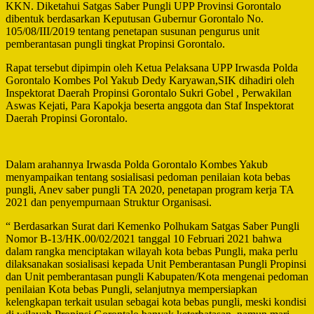
KKN. Diketahui Satgas Saber Pungli UPP Provinsi Gorontalo
dibentuk berdasarkan Keputusan Gubernur Gorontalo No.
105/08/III/2019 tentang penetapan susunan pengurus unit
pemberantasan pungli tingkat Propinsi Gorontalo.
Rapat tersebut dipimpin oleh Ketua Pelaksana UPP Irwasda Polda
Gorontalo Kombes Pol Yakub Dedy Karyawan,SIK dihadiri oleh
Inspektorat Daerah Propinsi Gorontalo Sukri Gobel , Perwakilan
Aswas Kejati, Para Kapokja beserta anggota dan Staf Inspektorat
Daerah Propinsi Gorontalo.
Dalam arahannya Irwasda Polda Gorontalo Kombes Yakub
menyampaikan tentang sosialisasi pedoman penilaian kota bebas
pungli, Anev saber pungli TA 2020, penetapan program kerja TA
2021 dan penyempurnaan Struktur Organisasi.
“ Berdasarkan Surat dari Kemenko Polhukam Satgas Saber Pungli
Nomor B-13/HK.00/02/2021 tanggal 10 Februari 2021 bahwa
dalam rangka menciptakan wilayah kota bebas Pungli, maka perlu
dilaksanakan sosialisasi kepada Unit Pemberantasan Pungli Propinsi
dan Unit pemberantasan pungli Kabupaten/Kota mengenai pedoman
penilaian Kota bebas Pungli, selanjutnya mempersiapkan
kelengkapan terkait usulan sebagai kota bebas pungli, meski kondisi