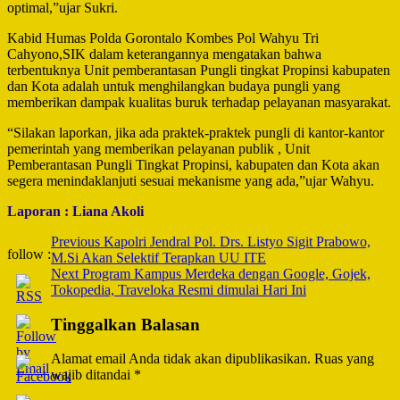
optimal,”ujar Sukri.
Kabid Humas Polda Gorontalo Kombes Pol Wahyu Tri
Cahyono,SIK dalam keterangannya mengatakan bahwa
terbentuknya Unit pemberantasan Pungli tingkat Propinsi kabupaten
dan Kota adalah untuk menghilangkan budaya pungli yang
memberikan dampak kualitas buruk terhadap pelayanan masyarakat.
“Silakan laporkan, jika ada praktek-praktek pungli di kantor-kantor
pemerintah yang memberikan pelayanan publik , Unit
Pemberantasan Pungli Tingkat Propinsi, kabupaten dan Kota akan
segera menindaklanjuti sesuai mekanisme yang ada,”ujar Wahyu.
Laporan : Liana Akoli
Post
Previous
Kapolri Jendral Pol. Drs. Listyo Sigit Prabowo,
follow :
M.Si Akan Selektif Terapkan UU ITE
Navigation
Next
Program Kampus Merdeka dengan Google, Gojek,
Tokopedia, Traveloka Resmi dimulai Hari Ini
Tinggalkan Balasan
Alamat email Anda tidak akan dipublikasikan.
Ruas yang
wajib ditandai
*