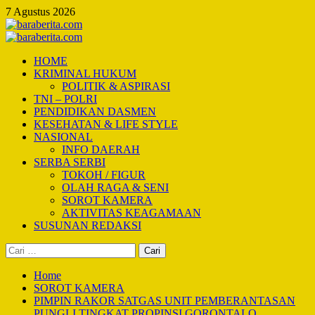
Skip
7 Agustus 2026
to
content
Primary
Menu
HOME
KRIMINAL HUKUM
POLITIK & ASPIRASI
TNI – POLRI
PENDIDIKAN DASMEN
KESEHATAN & LIFE STYLE
NASIONAL
INFO DAERAH
SERBA SERBI
TOKOH / FIGUR
OLAH RAGA & SENI
SOROT KAMERA
AKTIVITAS KEAGAMAAN
SUSUNAN REDAKSI
Cari
untuk:
Home
SOROT KAMERA
PIMPIN RAKOR SATGAS UNIT PEMBERANTASAN
PUNGLI TINGKAT PROPINSI GORONTALO,