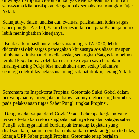
di wilayah Propinsi Gorontalo banyak keterbatasan, namun mari
sama-sama kita persiapkan dengan baik semaksimal mungkin,”ujar
Yakub.
Selanjutnya dalam analisa dan evaluasi pelaksanaan tudas satgas
saber pungli TA 2020, Yakub berpesan kepada para Kapokja untuk
lebih meningkatkan kinerjanya.
“Berdasarkan hasil anev pelaksanaan tugas TA 2020, lebih
didominasi oleh satgas pencegahan khususnya sosialisasi maupun
himbauan-himbauan di media sosial, sedangkan Satgas lain belum
terlihat kegiatannya, oleh karena itu ke depan saya harapkan
masing-masing Pokja bisa melakukan anev setiap bulannya,
sehingga efektifitas pelaksanaan tugas dapat diukur,”terang Yakub.
Sementara itu Inspektorat Propinsi Gorontalo Sukri Gobel dalam
penyampaiannya mengatakan bahwa adanya refocusing berimbas
pada pelaksanaan tugas Saber Pungli tingkat Propinsi.
“Dengan adanya pandemi Covid19 ada beberapa kegiatan yang
terkena kebijakan refocusing salah satunya kegiatan satagas saber
Pungli, sehingga hal ini berdampak terhadap kegiatan yang
dilaksanakan, namun demikian diharapkan meski anggaran terbatas,
kinerja UPP Saber pungli Propinsi Gorontalo tetap berjalan