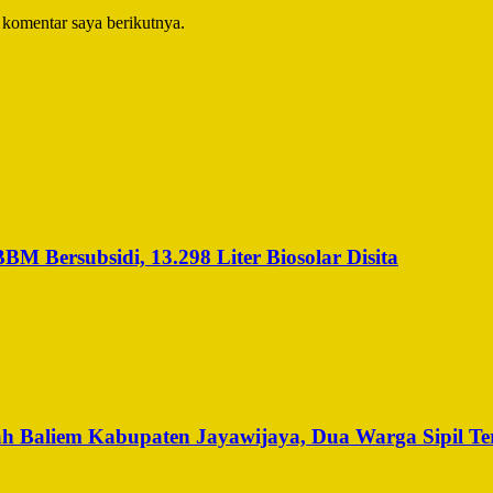
 komentar saya berikutnya.
 Bersubsidi, 13.298 Liter Biosolar Disita
h Baliem Kabupaten Jayawijaya, Dua Warga Sipil Te