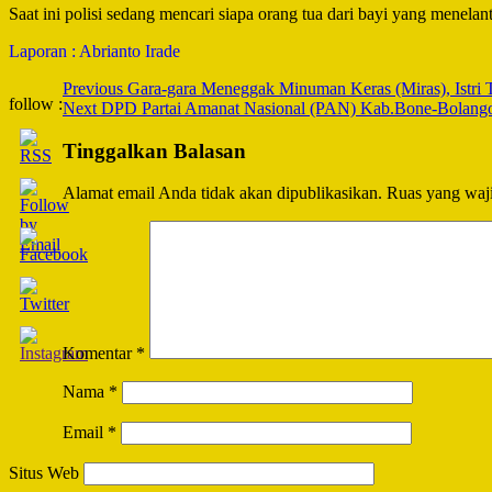
Saat ini polisi sedang mencari siapa orang tua dari bayi yang menel
Laporan : Abrianto Irade
Post
Previous
Gara-gara Meneggak Minuman Keras (Miras), Istri
follow :
Next
DPD Partai Amanat Nasional (PAN) Kab.Bone-Bolango
Navigation
Tinggalkan Balasan
Alamat email Anda tidak akan dipublikasikan.
Ruas yang waji
Komentar
*
Nama
*
Email
*
Situs Web