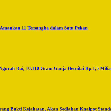
 Amankan 11 Tersangka dalam Satu Pekan
urah Rai, 10.110 Gram Ganja Bernilai Rp.1,5 Miliar
ng Bukti Kejahatan, Akan Sediakan Knalpot Standa