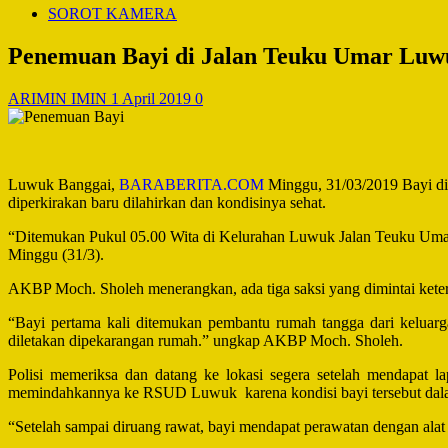
SOROT KAMERA
Penemuan Bayi di Jalan Teuku Umar Luwuk
ARIMIN IMIN
1 April 2019
0
Luwuk Banggai,
BARABERITA.COM
Minggu, 31/03/2019 Bayi di
diperkirakan baru dilahirkan dan kondisinya sehat.
“Ditemukan Pukul 05.00 Wita di Kelurahan Luwuk Jalan Teuku Uma
Minggu (31/3).
AKBP Moch. Sholeh menerangkan, ada tiga saksi yang dimintai keter
“Bayi pertama kali ditemukan pembantu rumah tangga dari keluar
diletakan dipekarangan rumah.” ungkap AKBP Moch. Sholeh.
Polisi memeriksa dan datang ke lokasi segera setelah mendapat la
memindahkannya ke RSUD Luwuk karena kondisi bayi tersebut dal
“Setelah sampai diruang rawat, bayi mendapat perawatan dengan alat 