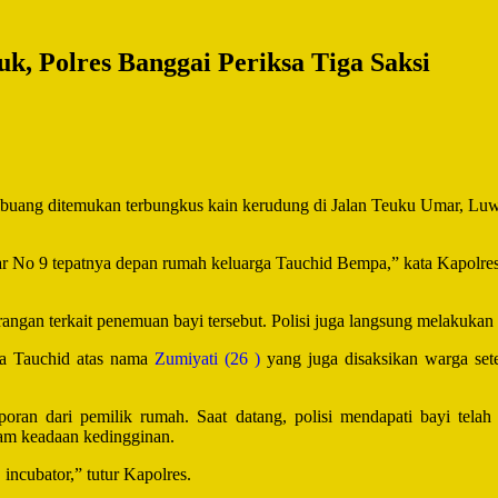
, Polres Banggai Periksa Tiga Saksi
buang ditemukan terbungkus kain kerudung di Jalan Teuku Umar, Lu
r No 9 tepatnya depan rumah keluarga Tauchid Bempa,” kata Kapolre
angan terkait penemuan bayi tersebut. Polisi juga langsung melakuka
ga Tauchid atas nama
Zumiyati (26 )
yang juga disaksikan warga se
poran dari pemilik rumah. Saat datang, polisi mendapati bayi telah
am keadaan kedingginan.
incubator,” tutur Kapolres.