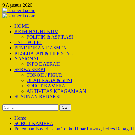
Skip
9 Agustus 2026
to
content
Primary
Menu
HOME
KRIMINAL HUKUM
POLITIK & ASPIRASI
TNI – POLRI
PENDIDIKAN DASMEN
KESEHATAN & LIFE STYLE
NASIONAL
INFO DAERAH
SERBA SERBI
TOKOH / FIGUR
OLAH RAGA & SENI
SOROT KAMERA
AKTIVITAS KEAGAMAAN
SUSUNAN REDAKSI
Cari
untuk:
Home
SOROT KAMERA
Penemuan Bayi di Jalan Teuku Umar Luwuk, Polres Banggai Pe