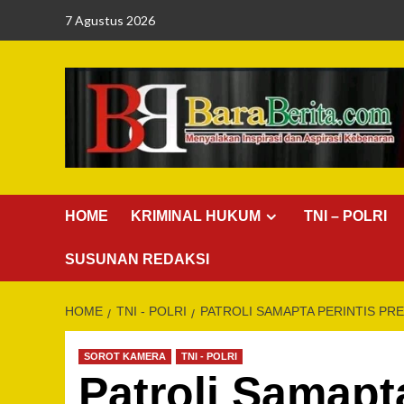
Skip
7 Agustus 2026
to
content
HOME
KRIMINAL HUKUM
TNI – POLRI
SUSUNAN REDAKSI
HOME
TNI - POLRI
PATROLI SAMAPTA PERINTIS PR
SOROT KAMERA
TNI - POLRI
Patroli Samapta