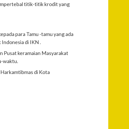
ertebal titik-titik krodit yang
kepada para Tamu -tamu yang ada
Indonesia di IKN .
un Pusat keramaian Masyarakat
u-waktu.
a Harkamtibmas di Kota
Post
Previous
Apel Gladi
Navigation
Kesiapan