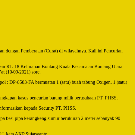
 dengan Pemberatan (Curat) di wilayahnya. Kali ini Pencurian
dean RT. 18 Kelurahan Bontang Kuala Kecamatan Bontang Utara
at (10/09/2021) sore.
pol : DP-8583-FA bermuatan 1 (satu) buah tabung Oxigen, 1 (satu)
kapan kasus pencurian barang milik perusahaan PT. PHSS.
informasikan kepada Security PT. PHSS.
rupa besi pipa kerangkeng sumur berukuran 2 meter sebanyak 90
l”, kata AKP Sujarwanto.