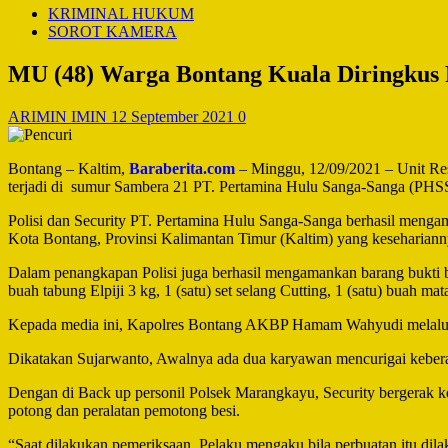
KRIMINAL HUKUM
SOROT KAMERA
MU (48) Warga Bontang Kuala Diringkus P
ARIMIN IMIN
12 September 2021
0
Bontang – Kaltim,
Baraberita.com
– Minggu, 12/09/2021 – Unit Res
terjadi di sumur Sambera 21 PT. Pertamina Hulu Sanga-Sanga (PHS
Polisi dan Security PT. Pertamina Hulu Sanga-Sanga berhasil men
Kota Bontang, Provinsi Kalimantan Timur (Kaltim) yang kesehariann
Dalam penangkapan Polisi juga berhasil mengamankan barang bukti be
buah tabung Elpiji 3 kg, 1 (satu) set selang Cutting, 1 (satu) buah ma
Kepada media ini, Kapolres Bontang AKBP Hamam Wahyudi melalui
Dikatakan Sujarwanto, Awalnya ada dua karyawan mencurigai kebera
Dengan di Back up personil Polsek Marangkayu, Security bergerak ke
potong dan peralatan pemotong besi.
“Saat dilakukan pemeriksaan, Pelaku mengaku bila perbuatan itu di