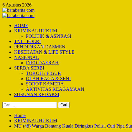
Skip
6 Agustus 2026
to
content
Primary
Menu
HOME
KRIMINAL HUKUM
POLITIK & ASPIRASI
TNI – POLRI
PENDIDIKAN DASMEN
KESEHATAN & LIFE STYLE
NASIONAL
INFO DAERAH
SERBA SERBI
TOKOH / FIGUR
OLAH RAGA & SENI
SOROT KAMERA
AKTIVITAS KEAGAMAAN
SUSUNAN REDAKSI
Cari
untuk:
Home
KRIMINAL HUKUM
MU (48) Warga Bontang Kuala Diringkus Polisi, Curi Pipa S