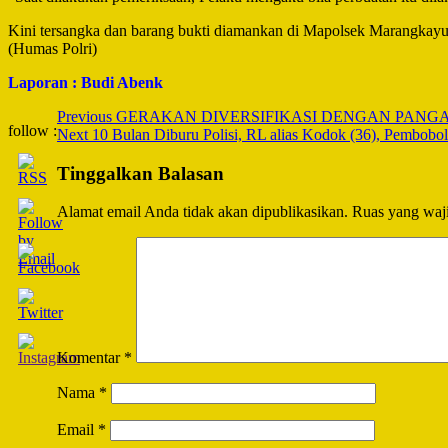
Kini tersangka dan barang bukti diamankan di Mapolsek Marangkay
(Humas Polri)
Laporan : Budi Abenk
Post
Previous
GERAKAN DIVERSIFIKASI DENGAN PANGA
follow :
Next
10 Bulan Diburu Polisi, RL alias Kodok (36), Pembob
Navigation
Tinggalkan Balasan
Alamat email Anda tidak akan dipublikasikan.
Ruas yang waji
Komentar
*
Nama
*
Email
*