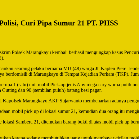
olisi, Curi Pipa Sumur 21 PT. PHSS
krim Polsek Marangkayu kembali berhasil mengungkap kasus Pencurian
S).
gamankan seorang pelaku bernama MU (48) warga Jl. Kapten Piere Ten
ya berdomisili di Marangkayu di Tempat Kejadian Perkara (TKP), Jum’
rupa 1 (satu) unit mobil Pick-up jenis Apv mega cary warna putih no 
ta Cutting dan 90 (sembilan puluh) batang besi pagar.
 Kapolsek Marangkayu AKP Sujarwanto membenarkan adanya pengung
daan mobil pick up di lokasi sumur 21, kemudian dua orang itu meng
 lokasi Sambera 21, ditemukan barang bukti di atas mobil pick up be
lakukan karena sedang membutuhkan uang untuk membayar cicilan mobi