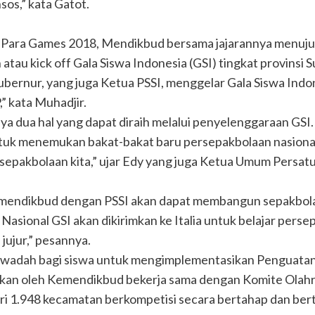
os,” kata Gatot.
n Para Games 2018, Mendikbud bersama jajarannya menuju
au kick off Gala Siswa Indonesia (GSI) tingkat provinsi 
bernur, yang juga Ketua PSSI, menggelar Gala Siswa Indon
” kata Muhadjir.
 dua hal yang dapat diraih melalui penyelenggaraan GSI. 
tuk menemukan bakat-bakat baru persepakbolaan nasional. 
rsepakbolaan kita,” ujar Edy yang juga Ketua Umum Persat
emendikbud dengan PSSI akan dapat membangun sepakbol
Nasional GSI akan dikirimkan ke Italia untuk belajar perse
n jujur,” pesannya.
 wadah bagi siswa untuk mengimplementasikan Penguatan
gkan oleh Kemendikbud bekerja sama dengan Komite Olahr
ari 1.948 kecamatan berkompetisi secara bertahap dan be