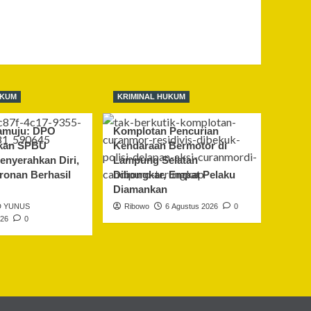
UKUM
KRIMINAL HUKUM
amuju: DPO
Komplotan Pencurian
kan SPBU
Kendaraan Bermotor di
enyerahkan Diri,
Lampung Selatan
ronan Berhasil
Dibongkar, Empat Pelaku
Diamankan
 YUNUS
Ribowo
6 Agustus 2026
0
026
0