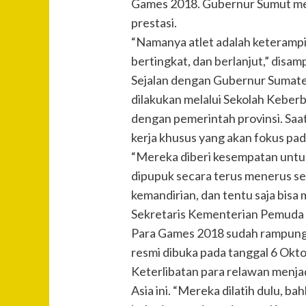
Games 2018. Gubernur Sumut men
prestasi.
“Namanya atlet adalah keterampil
bertingkat, dan berlanjut,” dis
Sejalan dengan Gubernur Sumat
dilakukan melalui Sekolah Keberb
dengan pemerintah provinsi. Sa
kerja khusus yang akan fokus pa
“Mereka diberi kesempatan untu
dipupuk secara terus menerus seh
kemandirian, dan tentu saja bisa
Sekretaris Kementerian Pemuda 
Para Games 2018 sudah rampung.
resmi dibuka pada tanggal 6 Okto
Keterlibatan para relawan menjad
Asia ini. “Mereka dilatih dulu, b