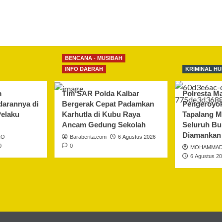
BENCANA - MUSIBAH
INFO DAERAH
KRIMINAL H
m
Tim SAR Polda Kalbar
Polresta M
darannya di
Bergerak Cepat Padamkan
Pengeroyo
Pelaku
Karhutla di Kubu Raya
Tapalang M
Ancam Gedung Sekolah
Seluruh Bu
Diamankan
RO
Baraberita.com
6 Agustus 2026
0
0
MOHAMMAD
6 Agustus 2