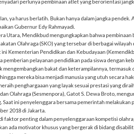
yadari perlunya pembinaan atlet yang berorientasi jang
an, ya harus berlatih. Bukan hanya dalam jangka pendek. At
ampaikan Gubernur Edy Rahmayadi.
era Utara, Mendikbud mengungkapkan bahwa pembinaan b
akatan Olahraga (SKO) yang tersebar di berbagai wilayah 
at ini Kementerian Pendidikan dan Kebudayaan (Kemendik
da pemberian pelayanan pendidikan pada siswa dengan kebu
k mengembangkan bakat dan keterampilannya, termasuk d
ingga mereka bisa menjadi manusia yang utuh secara hakek
 meraih penghargaaan yang layak sesuai prestasi yang dirai
dan Olahraga (Sesmenpora), Gatot S. Dewa Broto, mengu
 Saat ini penyelenggara bersama pemerintah melakukan p
ber 2018 di Jakarta.
i faktor penting dalam penyelenggaraan kompetisi olahraga
ahkan ada motivator khusus yang bergerak di bidang disabil