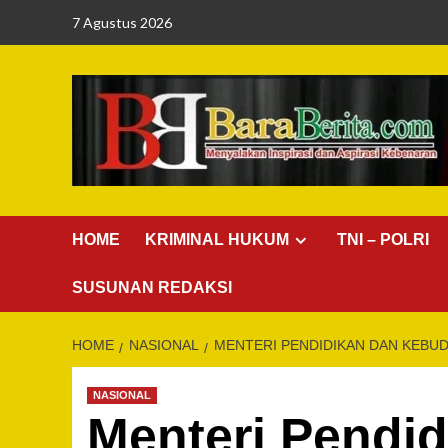
Skip
7 Agustus 2026
to
content
HOME
KRIMINAL HUKUM
TNI – POLRI
SUSUNAN REDAKSI
HOME
NASIONAL
MENTERI PENDIDIKAN DAN KEBU
NASIONAL
Menteri Pendi