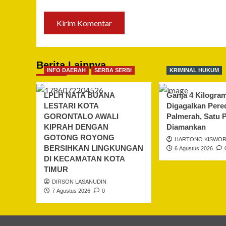
Berita Lainnya
INFO DAERAH
SERBA SERBI
KRIMINAL HUKUM
LPLH NATA BUANA
Ganja 4 Kilogra
LESTARI KOTA
Digagalkan Pere
GORONTALO AWALI
Palmerah, Satu 
KIPRAH DENGAN
Diamankan
GOTONG ROYONG
HARTONO KISWO
BERSIHKAN LINGKUNGAN
6 Agustus 2026
DI KECAMATAN KOTA
TIMUR
DIRSON LASANUDIN
7 Agustus 2026
0