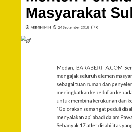
Masyarakat Su
ARIMIN IMIN
24 September 2018
0
Medan, BARABERITA.COM Senin,
mengajak seluruh elemen masyar
sebagai tuan rumah dan penyelen
meningkatkan kepedulian kepada d
untuk membina kerukunan dan k
“Gelorakan semangat peduli disa
menyalakan api abadi dalam Pawa
Sebanyak 17 atlet disabilitas yan